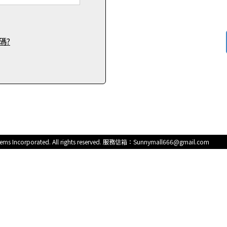
碼?
s Incorporated. All rights reserved. 服務信箱：Sunnymall666@gmail.com