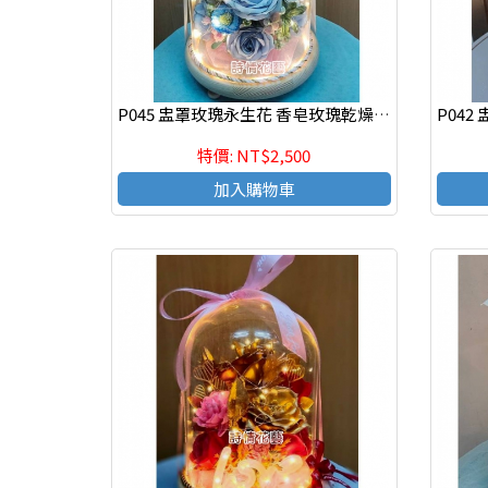
P045 盅罩玫瑰永生花 香皂玫瑰乾燥永生花束 情人節花束
特價: NT$2,500
加入購物車