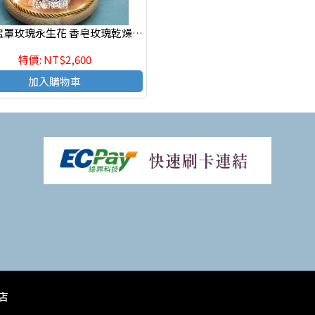
P046 盅罩玫瑰永生花 香皂玫瑰乾燥永生花束 情人節花束
特價: NT$2,600
加入購物車
花店