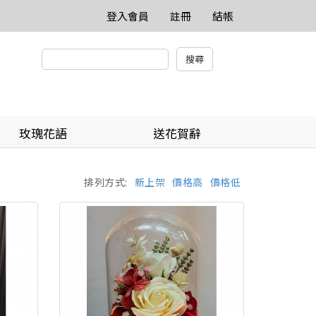
登入會員
註冊
結帳
玫瑰花語
送花賀辭
排列方式:
新上架
價格高
價格低