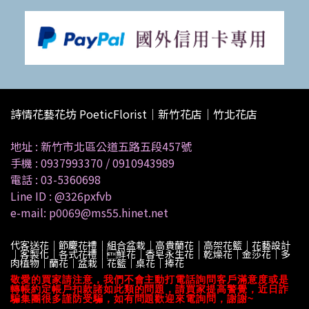
詩情花藝花坊 PoeticFlorist｜新竹花店｜竹北花店
地址 :
新竹市北區公道五路五段457號
手機 :
0937993370
/
0910943989
電話 :
03-5360698
Line ID :
@326pxfvb
e-mail: p0069@ms55.hinet.net
代客送花｜節慶花禮｜組合盆栽｜高貴蘭花｜高架花籃｜花藝設計
｜客製化｜各式花禮｜鮮花｜香皂永生花｜乾燥花｜金莎花｜多
肉植物｜蘭花｜盆栽｜花籃｜桌花｜捧花
敬愛的買家請注意，我們不會主動打電話詢問客戶滿意度或是
轉帳約定帳戶扣款諸如此類的問題，請買家提高警覺，近日詐
騙集團很多謹防受騙，如有問題歡迎來電詢問，謝謝~