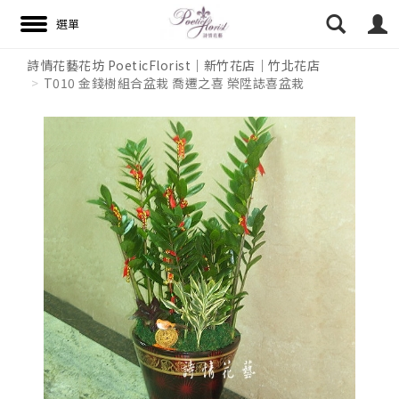
詩情花藝花坊 PoeticFlorist｜新竹花店｜竹北花店
T010 金錢樹組合盆栽 喬遷之喜 榮陞誌喜盆栽
搜尋