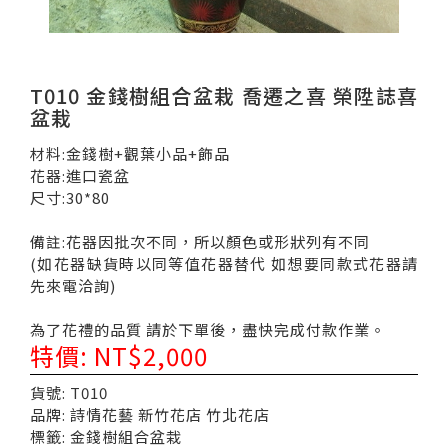
T010 金錢樹組合盆栽 喬遷之喜 榮陞誌喜
盆栽
材料:金錢樹+觀葉小品+飾品
花器:進口瓷盆
尺寸:30*80
備註:花器因批次不同，所以顏色或形狀列有不同
(如花器缺貨時以同等值花器替代 如想要同款式花器請
先來電洽詢)
為了花禮的品質 請於下單後，盡快完成付款作業。
特價: NT$2,000
貨號: T010
品牌: 詩情花藝 新竹花店 竹北花店
標籤: 金錢樹組合盆栽