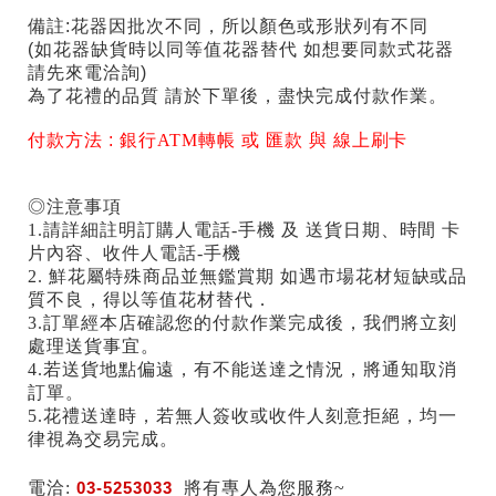
備註:花器因批次不同，所以顏色或形狀列有不同
(如花器缺貨時以同等值花器替代 如想要同款式花器
請先來電洽詢)
為了花禮的品質 請於下單後，盡快完成付款作業。
付款方法 :
銀行ATM轉帳 或 匯款 與 線上刷卡
◎注意事項
1.請詳細註明訂購人電話-手機 及 送貨日期、時間 卡
片內容、收件人電話-手機
2. 鮮花屬特殊商品並無鑑賞期 如遇市場花材短缺或品
質不良，得以等值花材替代．
3.訂單經本店確認您的付款作業完成後，我們將立刻
處理送貨事宜。
4.若送貨地點偏遠，有不能送達之情況，將通知取消
訂單。
5.花禮送達時，若無人簽收或收件人刻意拒絕，均一
律視為交易完成。
電洽:
03-5253033
將有專人為您服務~