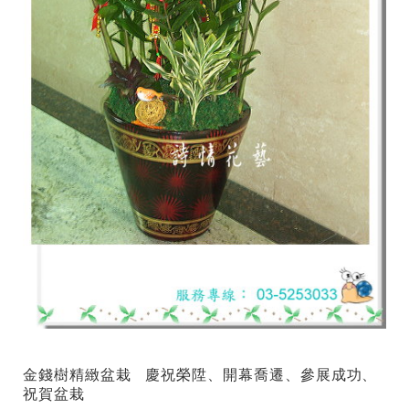
金錢樹精緻盆栽​ 慶祝榮陞、開幕喬遷、參展成功、
祝賀盆栽