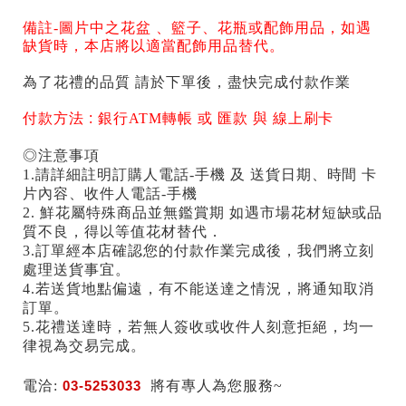
備註-
圖片中之花盆 、籃子、花瓶或配飾用品，如遇
缺貨時，本店將以適當配飾用品替代。
為了花禮的品質 請於下單後，盡快完成付款作業
付款方法 :
銀行ATM轉帳 或 匯款 與 線上刷卡
◎注意事項
1.請詳細註明訂購人電話-手機 及 送貨日期、時間 卡
片內容、收件人電話-手機
2. 鮮花屬特殊商品並無鑑賞期 如遇市場花材短缺或品
質不良，得以等值花材替代．
3.訂單經本店確認您的付款作業完成後，我們將立刻
處理送貨事宜。
4.若送貨地點偏遠，有不能送達之情況，將通知取消
訂單。
5.花禮送達時，若無人簽收或收件人刻意拒絕，均一
律視為交易完成。
電洽:
03-5253033
將有專人為您服務~