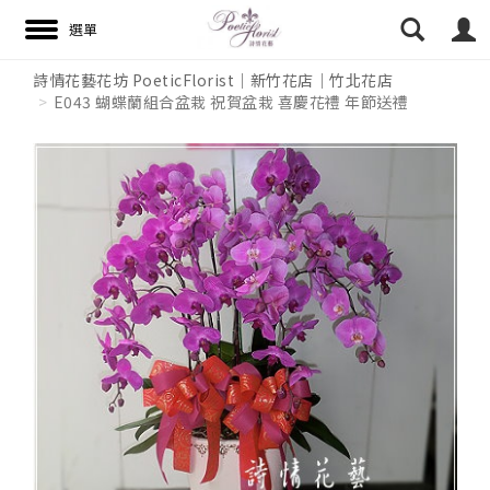
詩情花藝花坊 PoeticFlorist｜新竹花店｜竹北花店
E043 蝴蝶蘭組合盆栽 祝賀盆栽 喜慶花禮 年節送禮
搜尋