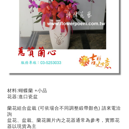
材料:蝴蝶蘭 +小品
花器:進口瓷盆
蘭花組合盆栽 (可依場合不同調整緞帶顏色) 請來電洽
詢
盆花、盆栽、蘭花圖片內之花器通常為參考，實際花
器以現貨為主