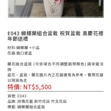
E043 蝴蝶蘭組合盆栽 祝賀盆栽 喜慶花禮
年節送禮
材料:蝴蝶蘭 +小品
花器:進口瓷盆
蘭花組合盆栽 (可依場合不同調整緞帶顏色) 請來電洽
詢
盆花、盆栽、蘭花圖片內之花器通常為參考，實際花器
以現貨為主
特價: NT$5,500
貨號: E043
品牌: 詩情花藝 新竹花店 竹北花店
標籤: 蝴蝶蘭組合盆栽