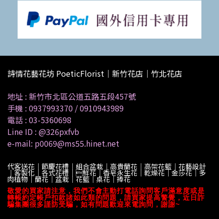
詩情花藝花坊 PoeticFlorist｜新竹花店｜竹北花店
地址 :
新竹市北區公道五路五段457號
手機 :
0937993370
/
0910943989
電話 :
03-5360698
Line ID :
@326pxfvb
e-mail: p0069@ms55.hinet.net
代客送花｜節慶花禮｜組合盆栽｜高貴蘭花｜高架花籃｜花藝設計
｜客製化｜各式花禮｜鮮花｜香皂永生花｜乾燥花｜金莎花｜多
肉植物｜蘭花｜盆栽｜花籃｜桌花｜捧花
敬愛的買家請注意，我們不會主動打電話詢問客戶滿意度或是
轉帳約定帳戶扣款諸如此類的問題，請買家提高警覺，近日詐
騙集團很多謹防受騙，如有問題歡迎來電詢問，謝謝~