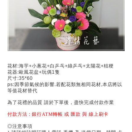
花材:海芋+小蔥花+白乒乓+綠乒乓+太陽花+桔梗
花器:歐風花盆+玩偶1隻
尺寸:35*60
ps:因季節氣候的影響.若配花類無相同花材,本店將以
等值花材替代
為了花禮的品質 請於下單後，盡快完成付款作業
付款方法 :
銀行ATM轉帳 或 匯款 與 線上刷卡
◎注意事項