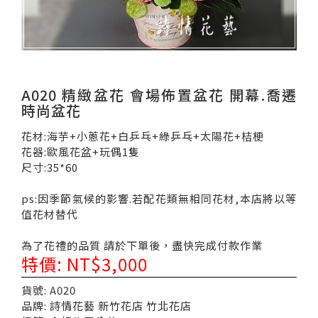
A020 精緻盆花 會場佈置盆花 開幕.喬遷
時尚盆花
花材:海芋+小蔥花+白乒乓+綠乒乓+太陽花+桔梗
花器:歐風花盆+玩偶1隻
尺寸:35*60
ps:因季節氣候的影響.若配花類無相同花材,本店將以等
值花材替代
為了花禮的品質 請於下單後，盡快完成付款作業
特價: NT$3,000
貨號: A020
品牌: 詩情花藝 新竹花店 竹北花店