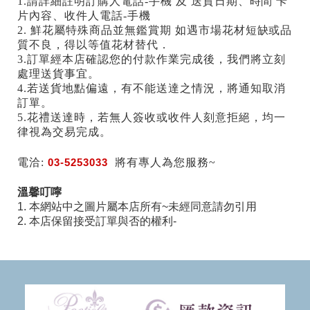
1.請詳細註明訂購人電話-手機 及 送貨日期、時間 卡
片內容、收件人電話-手機
2. 鮮花屬特殊商品並無鑑賞期 如遇市場花材短缺或品
質不良，得以等值花材替代．
3.訂單經本店確認您的付款作業完成後，我們將立刻
處理送貨事宜。
4.若送貨地點偏遠，有不能送達之情況，將通知取消
訂單。
5.花禮送達時，若無人簽收或收件人刻意拒絕，均一
律視為交易完成。
電洽:
03-5253033
將有專人為您服務~
溫馨叮嚀
1. 本網站中之圖片屬本店所有~未經同意請勿引用
2. 本店保留接受訂單與否的權利-