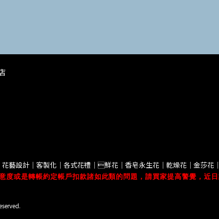
花店
｜花藝設計｜客製化｜各式花禮｜鮮花｜香皂永生花｜乾燥花｜金莎花
意度或是轉帳約定帳戶扣款諸如此類的問題，請買家提高警覺，近日
eserved.