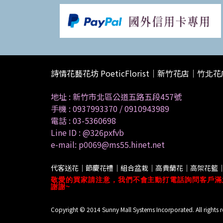
詩情花藝花坊 PoeticFlorist｜新竹花店｜竹北
地址 :
新竹市北區公道五路五段457號
手機 :
0937993370
/
0910943989
電話 :
03-5360698
Line ID :
@326pxfvb
e-mail: p0069@ms55.hinet.net
代客送花｜節慶花禮｜組合盆栽｜高貴蘭花｜高架花籃
敬愛的買家請注意，我們不會主動打電話詢問客戶滿
謝謝~
Copyright © 2014 Sunny Mall Systems Incorporated. All rights r