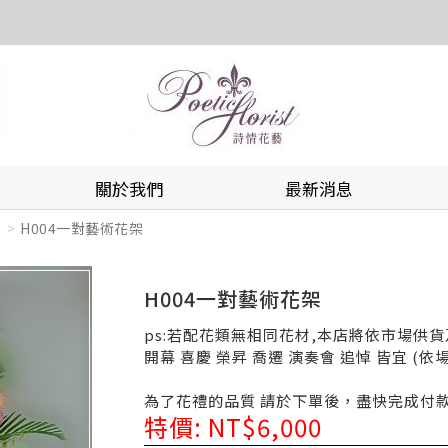
關於我們
最新消息
H004一對藝術花架
H004一對藝術花架
ps:若配花類無相同花材,本店將依市場供
開幕 喜慶 榮昇 喬遷 演奏會 追悼 皆宜 (
為了花禮的品質 請於下單後，盡快完成付
特價: NT$6,000