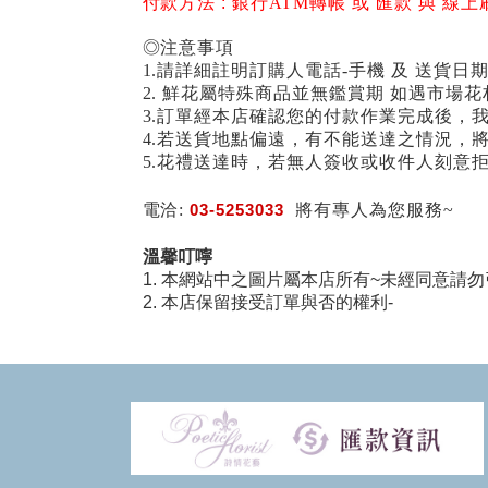
付款方法 :
銀行ATM轉帳 或 匯款 與 線上
◎注意事項
1.請詳細註明訂購人電話-手機 及 送貨日
2. 鮮花屬特殊商品並無鑑賞期 如遇市
3.訂單經本店確認您的付款作業完成後，
4.若送貨地點偏遠，有不能送達之情況，
5.花禮送達時，若無人簽收或收件人刻意
電洽:
03-5253033
將有專人為您服務~
溫馨叮嚀
1. 本網站中之圖片屬本店所有~未經同意請勿
2. 本店保留接受訂單與否的權利-