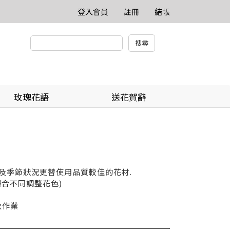
登入會員
註冊
結帳
玫瑰花語
送花賀辭
貨及季節狀況更替使用品質較佳的花材.
依場合不同調整花色)
款作業