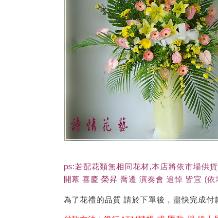
ps:若配花類無相同花材,本店將依市場供
開幕 喜慶 榮昇 喬遷 演奏會 追悼 皆宜 
為了花禮的品質 請於下單後，盡快完成付