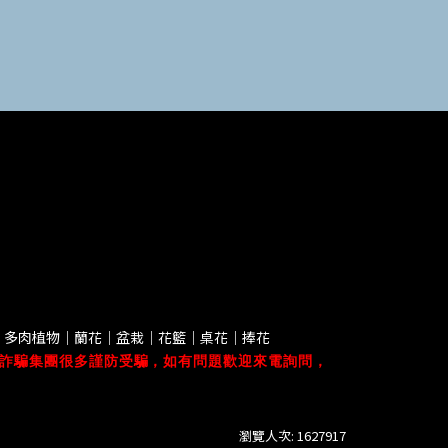
｜多肉植物｜蘭花｜盆栽｜花籃｜桌花｜捧花
詐騙集團很多謹防受騙，如有問題歡迎來電詢問，
瀏覽人次: 1627917