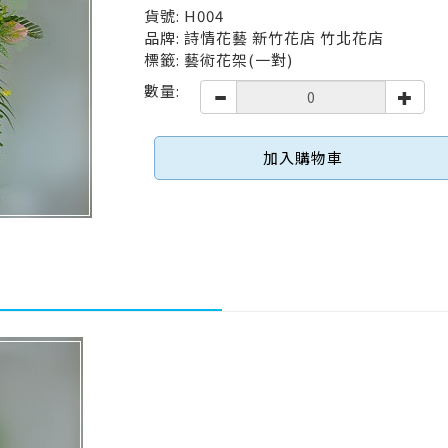
貨號: H004
品牌: 詩情花藝 新竹花店 竹北花店
標籤: 藝術花架(一對)
數量:
加入購物車