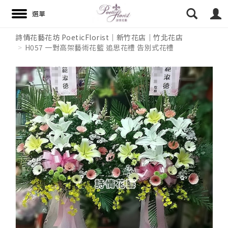
詩情花藝花坊 PoeticFlorist｜新竹花店｜竹北花店
H057 一對高架藝術花籃 追思花禮 告別式花禮
搜尋