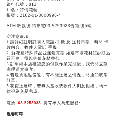
銀行代號：812
戶名：詩情花藝
帳號：2102-01-0000996-4
ATM 匯款後 請來電03-5253033告知 後5碼
◎注意事項
1.請詳細註明訂購人電話-手機 及 送貨日期、時間 卡
片內容、收件人電話-手機
2. 鮮花屬特殊商品並無鑑賞期 如遇市場花材短缺或品
質不良，得以等值花材替代．
3.訂單經本店確認您的付款作業完成後，我們將立刻
處理送貨事宜。
4.若送貨地點偏遠，有不能送達之情況，將通知取消
訂單。
5.花禮送達時，若無人簽收或收件人刻意拒絕，均一
律視為交易完成。
電洽:
03-5253033
將有專人為您服務~
溫馨叮嚀