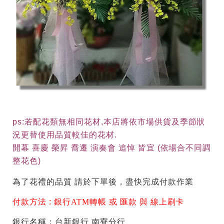
ps:若配花類無相同花材,本店將依市場供貨及季節狀
況更替使用品質較佳的花材.
開幕 喜慶 榮昇 喬遷 演奏會 追悼 皆宜 (依場合不同調
整花色)
為了花禮的品質 請於下單後，盡快完成付款作業
付款方法 :
銀行ATM轉帳 或 匯款 與 線上刷卡
銀行名稱：台新銀行 南寮分行