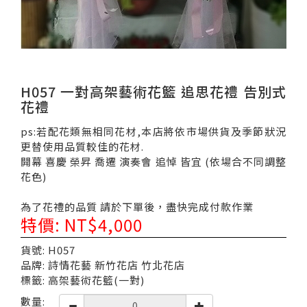
H057 一對高架藝術花籃 追思花禮 告別式
花禮
ps:若配花類無相同花材,本店將依市場供貨及季節狀況
更替使用品質較佳的花材.
開幕 喜慶 榮昇 喬遷 演奏會 追悼 皆宜 (依場合不同調整
花色)
為了花禮的品質 請於下單後，盡快完成付款作業
特價: NT$4,000
貨號: H057
品牌: 詩情花藝 新竹花店 竹北花店
標籤: 高架藝術花籃(一對)
數量: