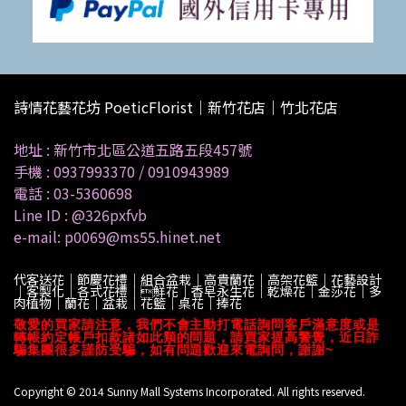
詩情花藝花坊 PoeticFlorist｜新竹花店｜竹北花店
地址 :
新竹市北區公道五路五段457號
手機 :
0937993370
/
0910943989
電話 :
03-5360698
Line ID :
@326pxfvb
e-mail: p0069@ms55.hinet.net
代客送花｜節慶花禮｜組合盆栽｜高貴蘭花｜高架花籃｜花藝設計
｜客製化｜各式花禮｜鮮花｜香皂永生花｜乾燥花｜金莎花｜多
肉植物｜蘭花｜盆栽｜花籃｜桌花｜捧花
敬愛的買家請注意，我們不會主動打電話詢問客戶滿意度或是
轉帳約定帳戶扣款諸如此類的問題，請買家提高警覺，近日詐
騙集團很多謹防受騙，如有問題歡迎來電詢問，謝謝~
Copyright © 2014 Sunny Mall Systems Incorporated. All rights reserved.