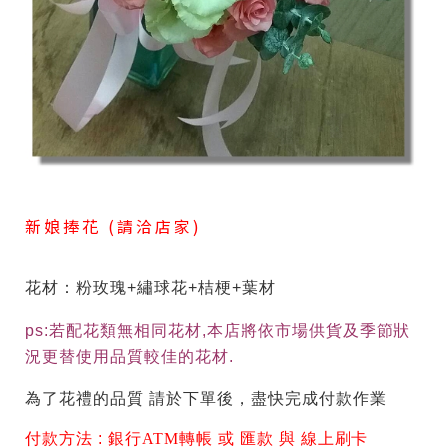
新娘捧花 (請洽店家)
花材：粉玫瑰+繡球花+桔梗+葉材
ps:若配花類無相同花材,本店將依市場供貨及季節狀
況更替使用品質較佳的花材.
為了花禮的品質 請於下單後，盡快完成付款作業
付款方法 :
銀行ATM轉帳 或 匯款 與 線上刷卡