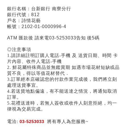
銀行名稱：台新銀行 南寮分行
銀行代號：812
戶名：詩情花藝
帳號：2102-01-0000996-4
ATM 匯款後 請來電03-5253033告知 後5碼
◎注意事項
1.請詳細註明訂購人電話-手機 及 送貨日期、時間 卡
片內容、收件人電話-手機
2. 鮮花屬特殊商品並無鑑賞期 如遇市場花材短缺或品
質不良，得以等值花材替代．
3.訂單經本店確認您的付款作業完成後，我們將立刻
處理送貨事宜。
4.若送貨地點偏遠，有不能送達之情況，將通知取消
訂單。
5.花禮送達時，若無人簽收或收件人刻意拒絕，均一
律視為交易完成。
電洽:
03-5253033
將有專人為您服務~