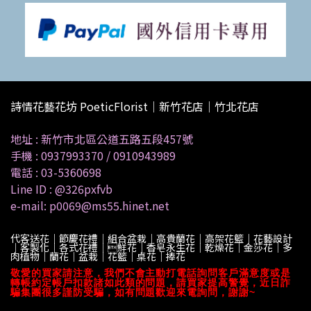
詩情花藝花坊 PoeticFlorist｜新竹花店｜竹北花店
地址 :
新竹市北區公道五路五段457號
手機 :
0937993370
/
0910943989
電話 :
03-5360698
Line ID :
@326pxfvb
e-mail: p0069@ms55.hinet.net
代客送花｜節慶花禮｜組合盆栽｜高貴蘭花｜高架花籃｜花藝設計
｜客製化｜各式花禮｜鮮花｜香皂永生花｜乾燥花｜金莎花｜多
肉植物｜蘭花｜盆栽｜花籃｜桌花｜捧花
敬愛的買家請注意，我們不會主動打電話詢問客戶滿意度或是
轉帳約定帳戶扣款諸如此類的問題，請買家提高警覺，近日詐
騙集團很多謹防受騙，如有問題歡迎來電詢問，謝謝~