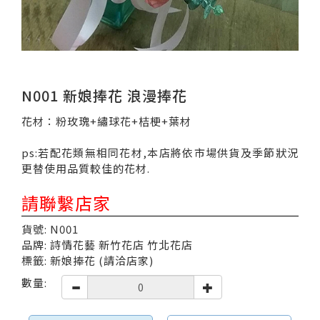
N001 新娘捧花 浪漫捧花
花材：粉玫瑰+繡球花+桔梗+葉材
ps:若配花類無相同花材,本店將依市場供貨及季節狀況
更替使用品質較佳的花材.
請聯繫店家
貨號: N001
品牌: 詩情花藝 新竹花店 竹北花店
標籤: 新娘捧花 (請洽店家)
數量: