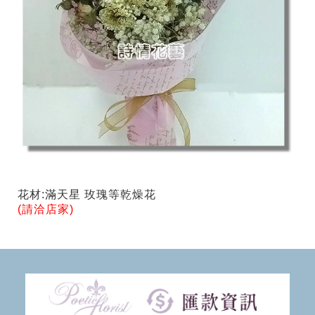
花材:滿天星 玫瑰等乾燥花
(請洽店家)