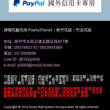
詩情花藝花坊 PoeticFlorist｜新竹花店｜竹北花店
地址 :
新竹市北區公道五路五段457號
手機 :
0937993370
/
0910943989
電話 :
03-5360698
Line ID :
@326pxfvb
e-mail: p0069@ms55.hinet.net
代客送花｜節慶花禮｜組合盆栽｜高貴蘭花｜高架花籃｜花藝設計
｜客製化｜各式花禮｜鮮花｜香皂永生花｜乾燥花｜金莎花｜多
肉植物｜蘭花｜盆栽｜花籃｜桌花｜捧花
敬愛的買家請注意，我們不會主動打電話詢問客戶滿意度或是
轉帳約定帳戶扣款諸如此類的問題，請買家提高警覺，近日詐
騙集團很多謹防受騙，如有問題歡迎來電詢問，謝謝~
Copyright © 2014 Sunny Mall Systems Incorporated. All rights reserved.