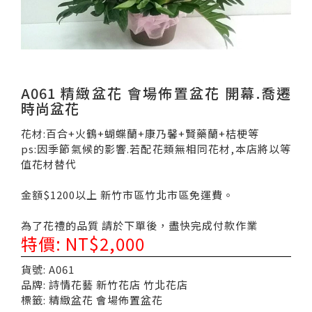
A061 精緻盆花 會場佈置盆花 開幕.喬遷
時尚盆花
花材:百合+火鶴+蝴蝶蘭+康乃馨+賢藥蘭+桔梗等
ps:因季節氣候的影響.若配花類無相同花材,本店將以等
值花材替代
金額$1200以上 新竹市區竹北市區免運費。
為了花禮的品質 請於下單後，盡快完成付款作業
特價: NT$2,000
貨號: A061
品牌: 詩情花藝 新竹花店 竹北花店
標籤: 精緻盆花 會場佈置盆花