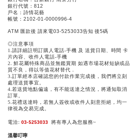
銀行代號：812
戶名：詩情花藝
帳號：2102-01-0000996-4
ATM 匯款後 請來電03-5253033告知 後5碼
◎注意事項
1.請詳細註明訂購人電話-手機 及 送貨日期、時間 卡
片內容、收件人電話-手機
2. 鮮花屬特殊商品並無鑑賞期 如遇市場花材短缺或品
質不良，得以等值花材替代．
3.訂單經本店確認您的付款作業完成後，我們將立刻
處理送貨事宜。
4.若送貨地點偏遠，有不能送達之情況，將通知取消
訂單。
5.花禮送達時，若無人簽收或收件人刻意拒絕，均一
律視為交易完成。
電洽:
03-5253033
將有專人為您服務~
溫馨叮嚀