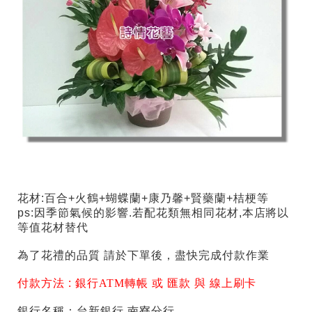
花材
:百合+火鶴+蝴蝶蘭+康乃馨+賢藥蘭+桔梗等
ps:因季節氣候的影響.若配花類無相同花材,本店將以
等值花材替代
為了花禮的品質 請於下單後，盡快完成付款作業
付款方法 :
銀行ATM轉帳 或 匯款 與 線上刷卡
銀行名稱：台新銀行 南寮分行