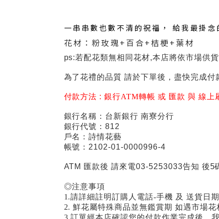
一串串數也數不清的祝福， 給我最掛念
花材：粉玫瑰+百合+桔梗+葉材
ps:若配花類無相同花材,本店將依市場供
為了花禮的品質 請於下單後，盡快完成付
付款方法 :
銀行ATM轉帳 或 匯款 與 線上
銀行名稱：台新銀行 南寮分行
銀行代號：812
戶名：詩情花藝
帳號：2102-01-0000996-4
ATM 匯款後 請來電03-5253033告知 後5
◎注意事項
1.請詳細註明訂購人電話-手機 及 送貨日
2. 鮮花屬特殊商品並無鑑賞期 如遇市
3.訂單經本店確認您的付款作業完成後，