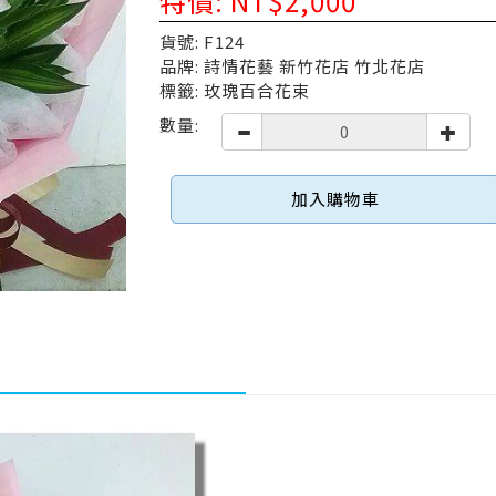
特價: NT$2,000
貨號: F124
品牌: 詩情花藝 新竹花店 竹北花店
標籤: 玫瑰百合花束
數量:
加入購物車