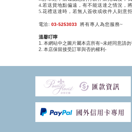
4.若送貨地點偏遠，有不能送達之情況，
5.花禮送達時，若無人簽收或收件人刻意
電洽:
03-5253033
將有專人為您服務~
溫馨叮嚀
1. 本網站中之圖片屬本店所有~未經同意請勿
2. 本店保留接受訂單與否的權利-