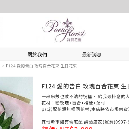
關於我們
最新消息
F124 愛的告白 玫瑰百合花束 生日花束
F124 愛的告白 玫瑰百合花束 
一串串數也數不清的祝福， 給我最掛念的
花材：粉玫瑰+百合+桔梗+葉材
ps:若配花類無相同花材,本店將依市場供
其他縣市如有需宅配 請洽店家(運費)0937-9