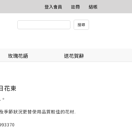
登入會員
註冊
結帳
玫瑰花語
送花賀辭
生日花束
人。
貨及季節狀況更替使用品質較佳的花材.
93370