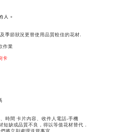
的人。
貨及季節狀況更替使用品質較佳的花材.
款作業
刷卡
碼
期、時間 卡片內容、收件人電話-手機
場花材短缺或品質不良，得以等值花材替代．
我們將立刻處理送貨事宜。