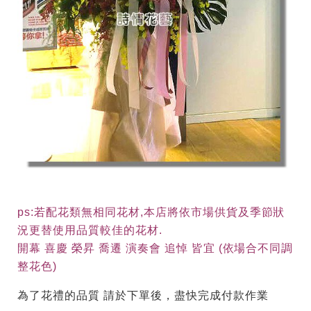
ps:若配花類無相同花材,本店將依市場供貨及季節狀
況更替使用品質較佳的花材.
開幕 喜慶 榮昇 喬遷 演奏會 追悼 皆宜 (依場合不同調
整花色)
為了花禮的品質 請於下單後，盡快完成付款作業