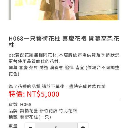
H068一只藝術花柱 喜慶花禮 開幕高架花
柱
ps:若配花類無相同花材,本店將依市場供貨及季節狀況
更替使用品質較佳的花材.
開幕 喜慶 榮昇 喬遷 演奏會 追悼 皆宜 (依場合不同調整
花色)
為了花禮的品質 請於下單後，盡快完成付款作業
特價: NT$5,000
貨號: H068
品牌: 詩情花藝 新竹花店 竹北花店
標籤: 藝術花柱(一只)
數量: