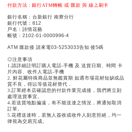
付款方法 :
銀行ATM轉帳 或 匯款 與 線上刷卡
銀行名稱：台新銀行 南寮分行
銀行代號：812
戶名：詩情花藝
帳號：2102-01-0000996-4
ATM 匯款後 請來電03-5253033告知 後5碼
◎注意事項
1.請詳細註明訂購人電話-手機 及 送貨日期、時間 卡
片內容、收件人電話-手機
2. 鮮花屬特殊商品並無鑑賞期 如遇市場花材短缺或品
質不良，得以等值花材替代．
3.訂單經本店確認您的付款作業完成後，我們將立刻
處理送貨事宜。
4.若送貨地點偏遠，有不能送達之情況，將通知取消
訂單。
5.花禮送達時，若無人簽收或收件人刻意拒絕，均一
律視為交易完成。