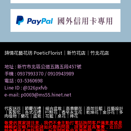
詩情花藝花坊 PoeticFlorist｜新竹花店｜竹北花店
地址 :
新竹市北區公道五路五段457號
手機 :
0937993370
/
0910943989
電話 :
03-5360698
Line ID :
@326pxfvb
e-mail: p0069@ms55.hinet.net
代客送花｜節慶花禮｜組合盆栽｜高貴蘭花｜高架花籃｜花藝設計
｜客製化｜各式花禮｜鮮花｜香皂永生花｜乾燥花｜金莎花｜多
肉植物｜蘭花｜盆栽｜花籃｜桌花｜捧花
敬愛的買家請注意，我們不會主動打電話詢問客戶滿意度或是
轉帳約定帳戶扣款諸如此類的問題，請買家提高警覺，近日詐