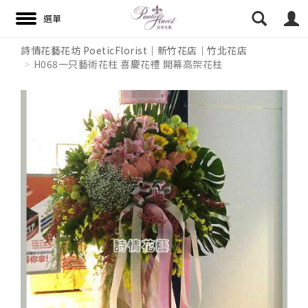
詩情花藝花坊 PoeticFlorist｜新竹花店｜竹北花店
H068一只藝術花柱 喜慶花禮 開幕高架花柱
搜尋