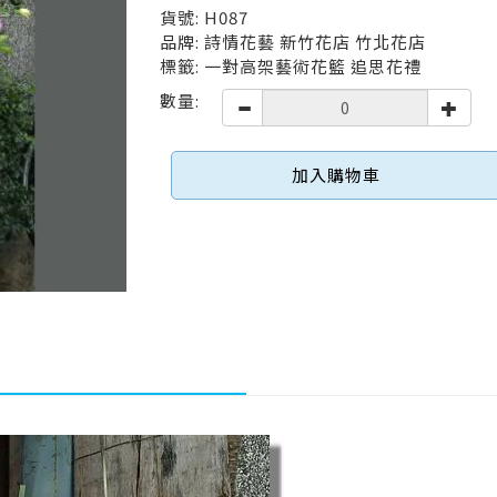
貨號: H087
品牌: 詩情花藝 新竹花店 竹北花店
標籤: 一對高架藝術花籃 追思花禮
數量:
加入購物車