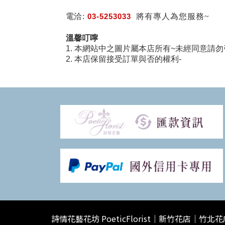
電洽:
03-5253033
將有專人為您服務~
溫馨叮嚀
1. 本網站中之圖片屬本店所有~未經同意請勿
2. 本店保留接受訂單與否的權利-
詩情花藝花坊 PoeticFlorist｜新竹花店｜竹北