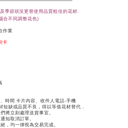
貨及季節狀況更替使用品質較佳的花材.
(依場合不同調整花色)
款作業
刷卡
碼
期、時間 卡片內容、收件人電話-手機
場花材短缺或品質不良，得以等值花材替代．
我們將立刻處理送貨事宜。
將通知取消訂單。
拒絕，均一律視為交易完成。