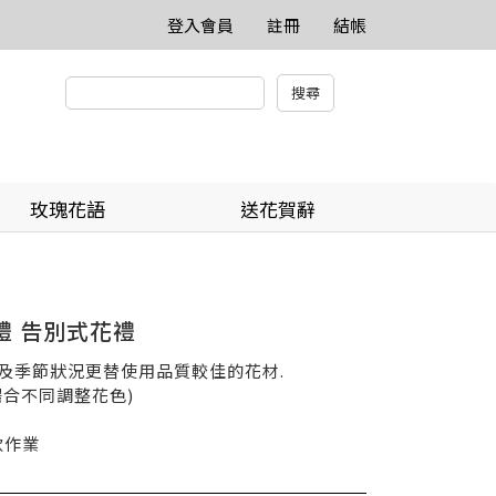
登入會員
註冊
結帳
玫瑰花語
送花賀辭
禮 告別式花禮
貨及季節狀況更替使用品質較佳的花材.
依場合不同調整花色)
款作業