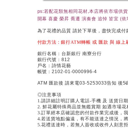
ps:若配花類無相同花材,本店將依市場供
開幕 喜慶 榮昇 喬遷 演奏會 追悼 皆宜 
為了花禮的品質 請於下單後，盡快完成付
付款方法 :
銀行ATM轉帳 或 匯款 與 線上
銀行名稱：台新銀行 南寮分行
銀行代號：812
戶名：詩情花藝
帳號：2102-01-0000996-4
ATM 匯款後 請來電03-5253033告知 後5
◎注意事項
1.請詳細註明訂購人電話-手機 及 送貨日
2. 鮮花屬特殊商品並無鑑賞期 如遇市
3.訂單經本店確認您的付款作業完成後，
4.若送貨地點偏遠，有不能送達之情況，
5.花禮送達時，若無人簽收或收件人刻意