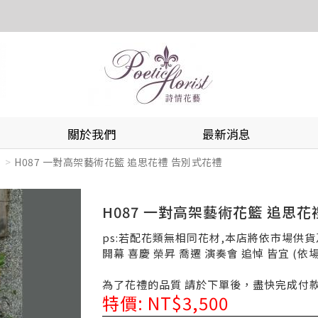
關於我們
最新消息
H087 一對高架藝術花籃 追思花禮 告別式花禮
H087 一對高架藝術花籃 追思花
ps:若配花類無相同花材,本店將依市場供
開幕 喜慶 榮昇 喬遷 演奏會 追悼 皆宜 (
為了花禮的品質 請於下單後，盡快完成付
特價: NT$3,500