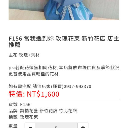
F156 當我遇到妳 玫瑰花束 新竹花店 店主
推薦
主花:玫瑰+葉材
ps:若配花類無相同花材,本店將依市場供貨及季節狀況
更替使用品質較佳的花材.
如有需宅配 請洽店家(運費)0937-993370
特價: NT$1,600
貨號: F156
品牌: 詩情花藝 新竹花店 竹北花店
標籤: 玫瑰花束
數量: