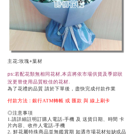
主花:玫瑰+葉材
ps:若配花類無相同花材,本店將依市場供貨及季節狀
況更替使用品質較佳的花材.
為了花禮的品質 請於下單後，盡快完成付款作業
付款方法 :
銀行ATM轉帳 或 匯款 與 線上刷卡
◎注意事項
1.請詳細註明訂購人電話-手機 及 送貨日期、時間 卡
片內容、收件人電話-手機
2. 鮮花屬特殊商品並無鑑賞期 如遇市場花材短缺或品