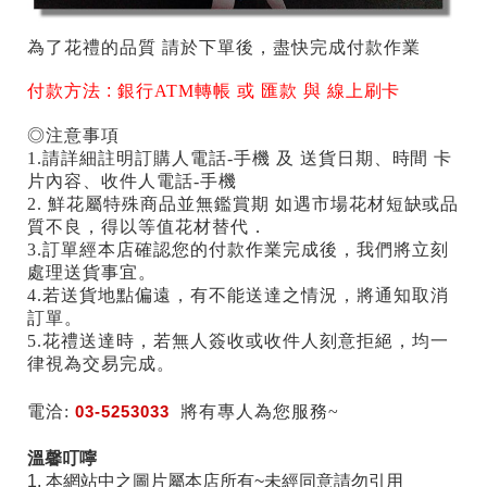
為了花禮的品質 請於下單後，盡快完成付款作業
付款方法 :
銀行ATM轉帳 或 匯款 與 線上刷卡
◎注意事項
1.請詳細註明訂購人電話-手機 及 送貨日期、時間 卡
片內容、收件人電話-手機
2. 鮮花屬特殊商品並無鑑賞期 如遇市場花材短缺或品
質不良，得以等值花材替代．
3.訂單經本店確認您的付款作業完成後，我們將立刻
處理送貨事宜。
4.若送貨地點偏遠，有不能送達之情況，將通知取消
訂單。
5.花禮送達時，若無人簽收或收件人刻意拒絕，均一
律視為交易完成。
電洽:
03-5253033
將有專人為您服務~
溫馨叮嚀
1. 本網站中之圖片屬本店所有~未經同意請勿引用