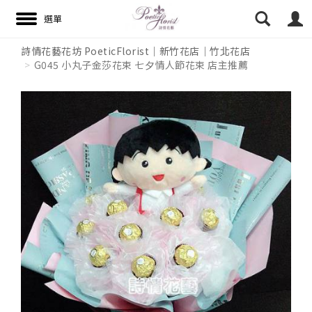
詩情花藝花坊 PoeticFlorist｜新竹花店｜竹北花店
G045 小丸子金莎花束 七夕情人節花束 店主推薦
搜尋