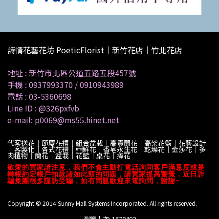
詩情花藝花坊 PoeticFlorist｜新竹花店｜竹北花店
地址 :
新竹市北區公道五路五段457號
手機 :
0937993370
/
0910943989
電話 :
03-5360698
Line ID :
@326pxfvb
e-mail: p0069@ms55.hinet.net
代客送花｜節慶花禮｜組合盆栽｜高貴蘭花｜高架花籃｜花藝設計
｜客製化｜各式花禮｜鮮花｜香皂永生花｜乾燥花｜金莎花｜多
肉植物｜蘭花｜盆栽｜花籃｜桌花｜捧花
敬愛的買家請注意，我們不會主動打電話詢問客戶滿意度或是
轉帳約定帳戶扣款諸如此類的問題，請買家提高警覺，近日詐
騙集團很多謹防受騙，如有問題歡迎來電詢問，謝謝~
Copyright © 2014 Sunny Mall Systems Incorporated. All rights reserved.
瀏覽人次: 1628402