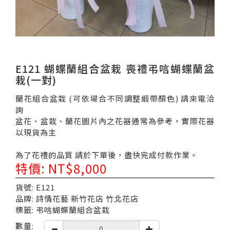
E121 蝴蝶蘭組合盆栽 喪禮弔唁蝴蝶蘭盆
栽(一對)
蘭花組合盆栽 (可依場合不同調整緞帶顏色) 請來電洽
詢
盆花、盆栽、蘭花圖片內之花器通常為參考，實際花器
以現貨為主
為了花禮的品質 請於下單後，盡快完成付款作業。
特價: NT$8,000
貨號: E121
品牌: 詩情花藝 新竹花店 竹北花店
標籤: 弔唁蝴蝶蘭組合盆栽
數量: