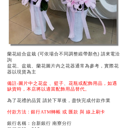
蘭花組合盆栽 (可依場合不同調整緞帶顏色) 請來電洽
詢
盆花、盆栽、蘭花圖片內之花器通常為參考，實際花
器以現貨為主
備註-
圖片中之花盆 、籃子、花瓶或配飾用品，如遇
缺貨時，本店將以適當配飾用品替代。
為了花禮的品質 請於下單後，盡快完成付款作業
付款方法 :
銀行ATM轉帳 或 匯款 與 線上刷卡
銀行名稱：台新銀行 南寮分行