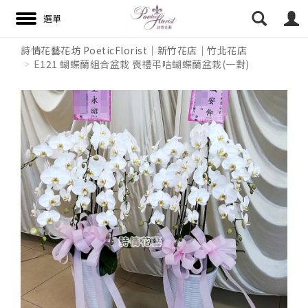
詩情花藝花坊 PoeticFlorist｜新竹花店｜竹北花店
E121 蝴蝶蘭組合盆栽 喪禮弔唁蝴蝶蘭盆栽(一對)
搜尋