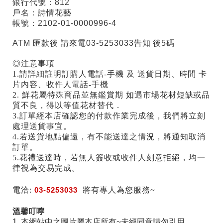
銀行代號：812
戶名：詩情花藝
帳號：2102-01-0000996-4
ATM 匯款後 請來電03-5253033告知 後5碼
◎注意事項
1.請詳細註明訂購人電話-手機 及 送貨日期、時間 卡
片內容、收件人電話-手機
2. 鮮花屬特殊商品並無鑑賞期 如遇市場花材短缺或品
質不良，得以等值花材替代．
3.訂單經本店確認您的付款作業完成後，我們將立刻
處理送貨事宜。
4.若送貨地點偏遠，有不能送達之情況，將通知取消
訂單。
5.花禮送達時，若無人簽收或收件人刻意拒絕，均一
律視為交易完成。
電洽:
03-5253033
將有專人為您服務~
溫馨叮嚀
1. 本網站中之圖片屬本店所有~未經同意請勿引用