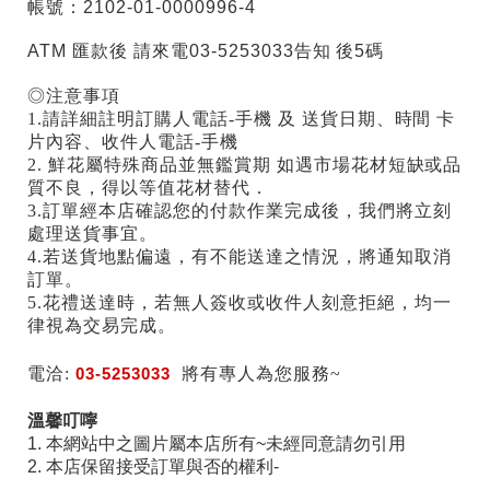
帳號：2102-01-0000996-4
ATM 匯款後 請來電03-5253033告知 後5碼
◎注意事項
1.請詳細註明訂購人電話-手機 及 送貨日期、時間 卡
片內容、收件人電話-手機
2. 鮮花屬特殊商品並無鑑賞期 如遇市場花材短缺或品
質不良，得以等值花材替代．
3.訂單經本店確認您的付款作業完成後，我們將立刻
處理送貨事宜。
4.若送貨地點偏遠，有不能送達之情況，將通知取消
訂單。
5.花禮送達時，若無人簽收或收件人刻意拒絕，均一
律視為交易完成。
電洽:
03-5253033
將有專人為您服務~
溫馨叮嚀
1. 本網站中之圖片屬本店所有~未經同意請勿引用
2. 本店保留接受訂單與否的權利-