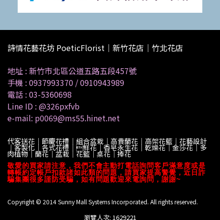
詩情花藝花坊 PoeticFlorist｜新竹花店｜竹北花店
地址 :
新竹市北區公道五路五段457號
手機 :
0937993370
/
0910943989
電話 :
03-5360698
Line ID :
@326pxfvb
e-mail: p0069@ms55.hinet.net
代客送花｜節慶花禮｜組合盆栽｜高貴蘭花｜高架花籃｜花藝設計
｜客製化｜各式花禮｜鮮花｜香皂永生花｜乾燥花｜金莎花｜多
肉植物｜蘭花｜盆栽｜花籃｜桌花｜捧花
敬愛的買家請注意，我們不會主動打電話詢問客戶滿意度或是
轉帳約定帳戶扣款諸如此類的問題，請買家提高警覺，近日詐
騙集團很多謹防受騙，如有問題歡迎來電詢問，謝謝~
Copyright © 2014 Sunny Mall Systems Incorporated. All rights reserved.
瀏覽人次: 1629221