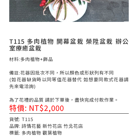
T115 多肉植物 開幕盆栽 榮陞盆栽 辦公
室療癒盆栽
材料:多肉植物+飾品
備註:花器因批次不同，所以顏色或形狀列有不同
(如花器缺貨時以同等值花器替代 如想要同款式花器請
先來電洽詢)
為了花禮的品質 請於下單後，盡快完成付款作業。
特價: NT$2,000
貨號: T115
品牌: 詩情花藝 新竹花店 竹北花店
標籤: 多肉植物 觀葉植物