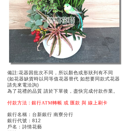
備註:花器因批次不同，所以顏色或形狀列有不同
(如花器缺貨時以同等值花器替代 如想要同款式花器
請先來電洽詢)
為了花禮的品質 請於下單後，盡快完成付款作業。
付款方法 :
銀行ATM轉帳 或 匯款 與 線上刷卡
銀行名稱：台新銀行 南寮分行
銀行代號：812
戶名：詩情花藝