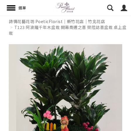
詩情花藝花坊 PoeticFlorist｜新竹花店｜竹北花店
T123 阿波羅千年木盆栽 開幕喬遷之喜 榮陞誌喜盆栽 桌上盆
栽
搜尋