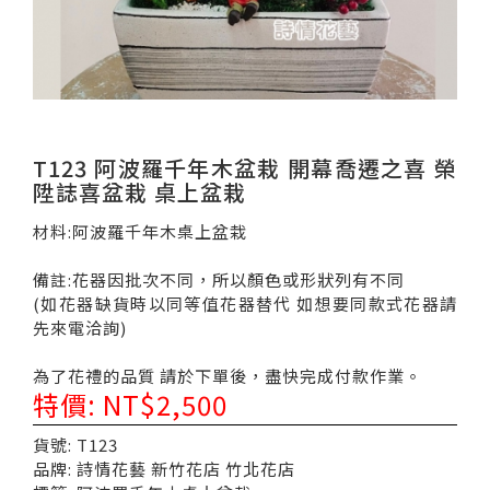
T123 阿波羅千年木盆栽 開幕喬遷之喜 榮
陞誌喜盆栽 桌上盆栽
材料:阿波羅千年木桌上盆栽
備註:花器因批次不同，所以顏色或形狀列有不同
(如花器缺貨時以同等值花器替代 如想要同款式花器請
先來電洽詢)
為了花禮的品質 請於下單後，盡快完成付款作業。
特價: NT$2,500
貨號: T123
品牌: 詩情花藝 新竹花店 竹北花店