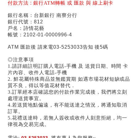
付款方法 :
銀行ATM轉帳 或 匯款 與 線上刷卡
銀行名稱：台新銀行 南寮分行
銀行代號：812
戶名：詩情花藝
帳號：2102-01-0000996-4
ATM 匯款後 請來電03-5253033告知 後5碼
◎注意事項
1.請詳細註明訂購人電話-手機 及 送貨日期、時間 卡
片內容、收件人電話-手機
2. 鮮花屬特殊商品並無鑑賞期 如遇市場花材短缺或品
質不良，得以等值花材替代．
3.訂單經本店確認您的付款作業完成後，我們將立刻
處理送貨事宜。
4.若送貨地點偏遠，有不能送達之情況，將通知取消
訂單。
5.花禮送達時，若無人簽收或收件人刻意拒絕，均一
律視為交易完成。
電洽:
03-5253033
將有專人為您服務~