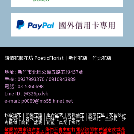
詩情花藝花坊 PoeticFlorist｜新竹花店｜竹北花店
地址 :
新竹市北區公道五路五段457號
手機 :
0937993370
/
0910943989
電話 :
03-5360698
Line ID :
@326pxfvb
e-mail: p0069@ms55.hinet.net
代客送花｜節慶花禮｜組合盆栽｜高貴蘭花｜高架花籃｜花藝設計
｜客製化｜各式花禮｜鮮花｜香皂永生花｜乾燥花｜金莎花｜多
肉植物｜蘭花｜盆栽｜花籃｜桌花｜捧花
敬愛的買家請注意，我們不會主動打電話詢問客戶滿意度或是
轉帳約定帳戶扣款諸如此類的問題，請買家提高警覺，近日詐