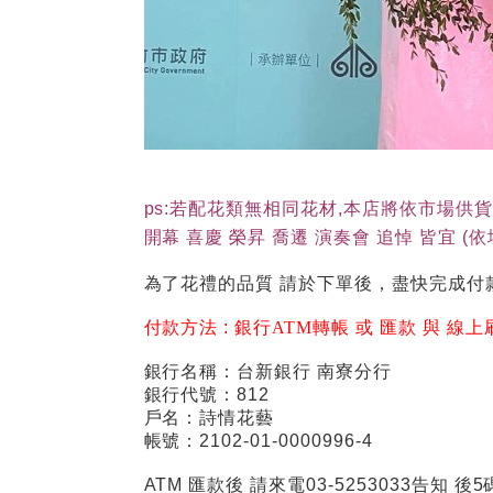
ps:若配花類無相同花材,本店將依市場供
開幕 喜慶 榮昇 喬遷 演奏會 追悼 皆宜 
為了花禮的品質 請於下單後，盡快完成付
付款方法 :
銀行ATM轉帳 或 匯款 與 線上
銀行名稱：台新銀行 南寮分行
銀行代號：812
戶名：詩情花藝
帳號：2102-01-0000996-4
ATM 匯款後 請來電03-5253033告知 後5