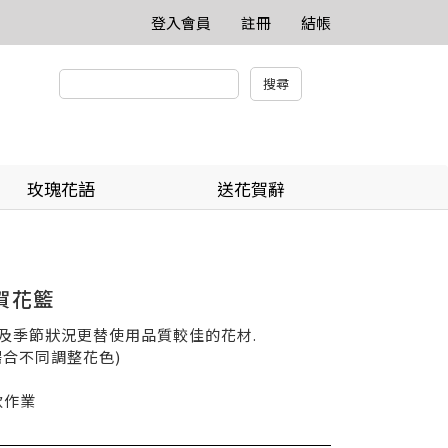
登入會員
註冊
結帳
玫瑰花語
送花賀辭
祝賀花籃
貨及季節狀況更替使用品質較佳的花材.
依場合不同調整花色)
款作業