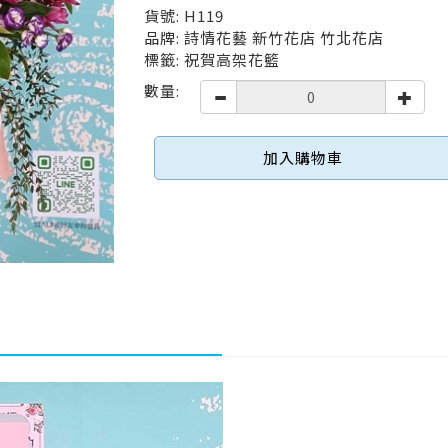
貨號: H119
品牌: 詩情花藝 新竹花店 竹北花店
標籤: 祝賀高架花籃
數量:
加入購物車