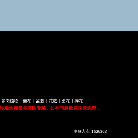
｜多肉植物｜蘭花｜盆栽｜花籃｜桌花｜捧花
詐騙集團很多謹防受騙，如有問題歡迎來電詢問，
瀏覽人次: 1626368