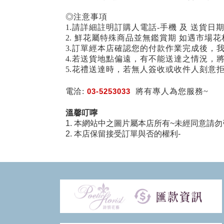
◎注意事項
1.請詳細註明訂購人電話-手機 及 送貨日
2. 鮮花屬特殊商品並無鑑賞期 如遇市
3.訂單經本店確認您的付款作業完成後，
4.若送貨地點偏遠，有不能送達之情況，
5.花禮送達時，若無人簽收或收件人刻意
電洽:
03-5253033
將有專人為您服務~
溫馨叮嚀
1. 本網站中之圖片屬本店所有~未經同意請勿
2. 本店保留接受訂單與否的權利-