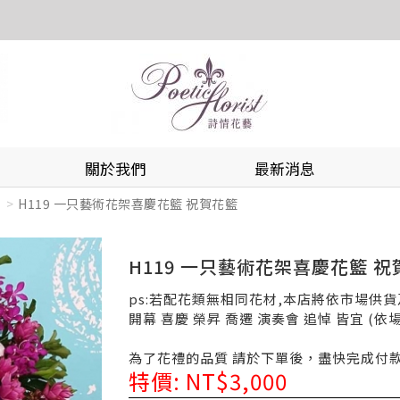
關於我們
最新消息
H119 一只藝術花架喜慶花籃 祝賀花籃
H119 一只藝術花架喜慶花籃 
ps:若配花類無相同花材,本店將依市場供
開幕 喜慶 榮昇 喬遷 演奏會 追悼 皆宜 (
為了花禮的品質 請於下單後，盡快完成付
特價: NT$3,000