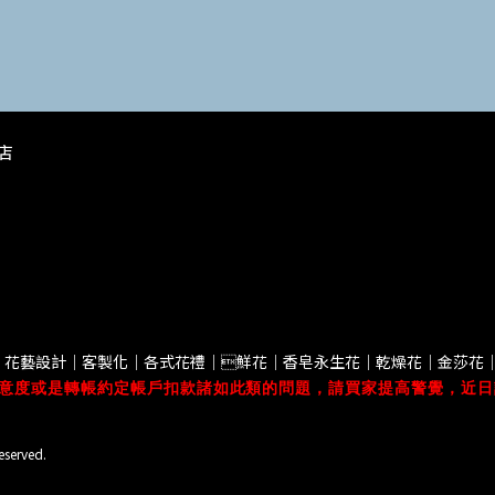
花店
｜花藝設計｜客製化｜各式花禮｜鮮花｜香皂永生花｜乾燥花｜金莎花
意度或是轉帳約定帳戶扣款諸如此類的問題，請買家提高警覺，近日
eserved.