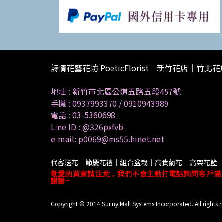
詩情花藝花坊 PoeticFlorist｜新竹花店｜竹北
地址 :
新竹市北區公道五路五段457號
手機 :
0937993370
/
0910943989
電話 :
03-5360698
Line ID :
@326pxfvb
e-mail: p0069@ms55.hinet.net
代客送花｜節慶花禮｜組合盆栽｜高貴蘭花｜高架花籃
敬愛的買家請注意，我們不會主動打電話詢問客戶滿
謝謝~
Copyright © 2014 Sunny Mall Systems Incorporated. All rights r