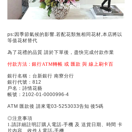
ps:因季節氣候的影響.若配花類無相同花材,本店將以
等值花材替代
為了花禮的品質 請於下單後，盡快完成付款作業
付款方法 :
銀行ATM轉帳 或 匯款 與 線上刷卡百
銀行名稱：台新銀行 南寮分行
銀行代號：812
戶名：詩情花藝
帳號：2102-01-0000996-4
ATM 匯款後 請來電03-5253033告知 後5碼
◎注意事項
1.請詳細註明訂購人電話-手機 及 送貨日期、時間 卡
片內容、收件人電話-手機