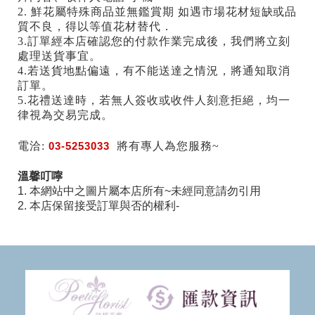
2. 鮮花屬特殊商品並無鑑賞期 如遇市場花材短缺或品
質不良，得以等值花材替代．
3.訂單經本店確認您的付款作業完成後，我們將立刻
處理送貨事宜。
4.若送貨地點偏遠，有不能送達之情況，將通知取消
訂單。
5.花禮送達時，若無人簽收或收件人刻意拒絕，均一
律視為交易完成。
電洽:
03-5253033
將有專人為您服務~
溫馨叮嚀
1. 本網站中之圖片屬本店所有~未經同意請勿引用
2. 本店保留接受訂單與否的權利-