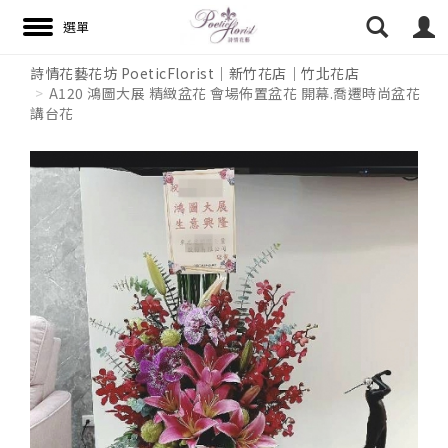
詩情花藝花坊 PoeticFlorist｜新竹花店｜竹北花店
A120 鴻圖大展 精緻盆花 會場佈置盆花 開幕.喬遷時尚盆花
講台花
搜尋