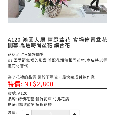
A120 鴻圖大展 精緻盆花 會場佈置盆花
開幕.喬遷時尚盆花 講台花
花材:百合+蝴蝶蘭等
ps:因季節氣候的影響.若配花類無相同花材,本店將以等
值花材替代
為了花禮的品質 請於下單後，盡快完成付款作業
特價: NT$2,800
貨號: A120
品牌: 詩情花藝 新竹花店 竹北花店
標籤: 精緻盆花 祝賀花禮
數量: