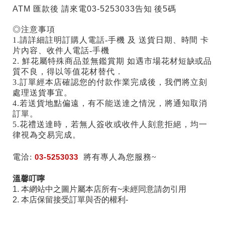
ATM 匯款後 請來電03-5253033告知 後5碼
◎注意事項
1.請詳細註明訂購人電話-手機 及 送貨日期、時間 卡
片內容、收件人電話-手機
2. 鮮花屬特殊商品並無鑑賞期 如遇市場花材短缺或品
質不良，得以等值花材替代．
3.訂單經本店確認您的付款作業完成後，我們將立刻
處理送貨事宜。
4.若送貨地點偏遠，有不能送達之情況，將通知取消
訂單。
5.花禮送達時，若無人簽收或收件人刻意拒絕，均一
律視為交易完成。
電洽:
03-5253033
將有專人為您服務~
溫馨叮嚀
1. 本網站中之圖片屬本店所有~未經同意請勿引用
2. 本店保留接受訂單與否的權利-