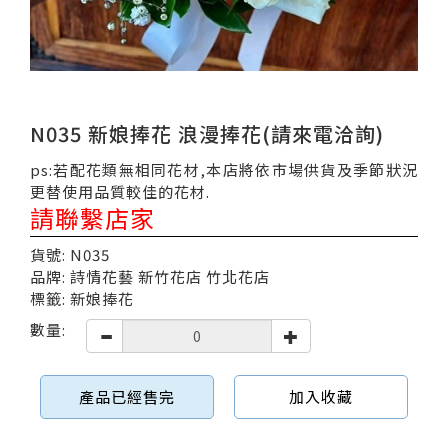
N035 新娘捧花 浪漫捧花(請來電洽詢)
ps:若配花類無相同花材,本店將依市場供貨及季節狀況
更替使用品質較佳的花材.
請聯繫店家
貨號: N035
品牌: 詩情花藝 新竹花店 竹北花店
標籤: 新娘捧花
數量:
產品已經售完
加入收藏