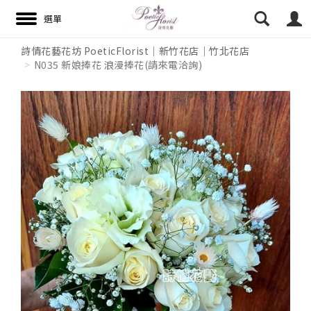
詩情花藝花坊 PoeticFlorist｜新竹花店｜竹北花店
N035 新娘捧花 浪漫捧花(請來電洽詢)
搜尋