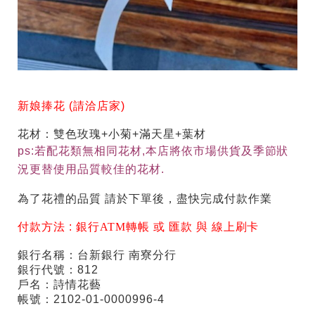
新娘捧花 (請洽店家)
花材：雙色玫瑰+小菊+滿天星+葉材
ps:若配花類無相同花材,本店將依市場供貨及季節狀
況更替使用品質較佳的花材.
為了花禮的品質 請於下單後，盡快完成付款作業
付款方法 :
銀行ATM轉帳 或 匯款 與 線上刷卡
銀行名稱：台新銀行 南寮分行
銀行代號：812
戶名：詩情花藝
帳號：2102-01-0000996-4