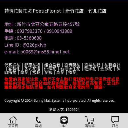
詩情花藝花坊 PoeticFlorist｜新竹花店｜竹北花店
地址 :
新竹市北區公道五路五段457號
手機 :
0937993370
/
0910943989
電話 :
03-5360698
Line ID :
@326pxfvb
e-mail: p0069@ms55.hinet.net
代客送花｜節慶花禮｜組合盆栽｜高貴蘭花｜高架花籃｜花藝設計
｜客製化｜各式花禮｜鮮花｜香皂永生花｜乾燥花｜金莎花｜多
肉植物｜蘭花｜盆栽｜花籃｜桌花｜捧花
敬愛的買家請注意，我們不會主動打電話詢問客戶滿意度或是
轉帳約定帳戶扣款諸如此類的問題，請買家提高警覺，近日詐
騙集團很多謹防受騙，如有問題歡迎來電詢問，謝謝~
Copyright © 2014 Sunny Mall Systems Incorporated. All rights reserved.
瀏覽人次: 1626624
回首頁
電話
LINE
購物車
訊息