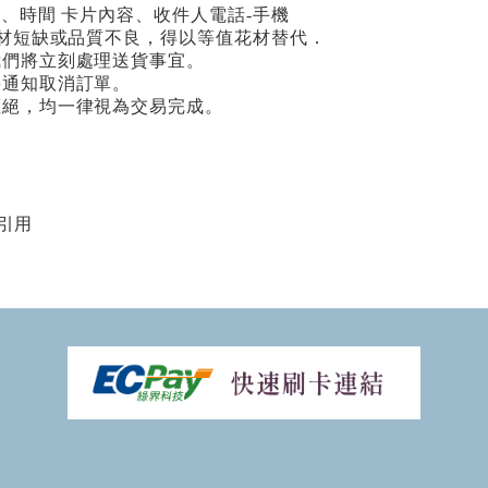
期、時間 卡片內容、收件人電話-手機
場花材短缺或品質不良，得以等值花材替代．
我們將立刻處理送貨事宜。
將通知取消訂單。
拒絕，均一律視為交易完成。
引用