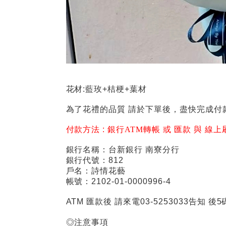
花材:藍玫+桔梗+葉材
為了花禮的品質 請於下單後，盡快完成付
付款方法 :
銀行ATM轉帳 或 匯款 與 線上
銀行名稱：台新銀行 南寮分行
銀行代號：812
戶名：詩情花藝
帳號：2102-01-0000996-4
ATM 匯款後 請來電03-5253033告知 後5碼 或
◎注意事項