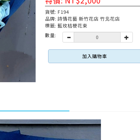
特價: NT$2,000
貨號: F194
品牌: 詩情花藝 新竹花店 竹北花店
標籤: 藍玫桔梗花束
數量:
加入購物車