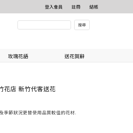
登入會員
註冊
結帳
玫瑰花語
送花賀辭
新竹花店 新竹代客送花
貨及季節狀況更替使用品質較佳的花材.