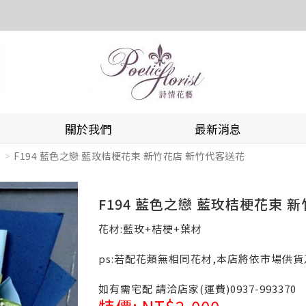
關於我們
最新消息
F194 藍色之戀 藍玫桔梗花束 新竹花店 新竹代客送花
F194 藍色之戀 藍玫桔梗花束 
花材:藍玫+桔梗+葉材
ps:若配花類無相同花材,本店將依市場供
如有需宅配 請洽店家(運費)0937-993370