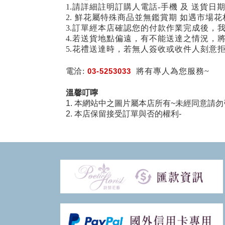
1.請詳細註明訂購人電話-手機 及 送貨日
2. 鮮花屬特殊商品並無鑑賞期 如遇市
3.訂單經本店確認您的付款作業完成後，
4.若送貨地點偏遠，有不能送達之情況，
5.花禮送達時，若無人簽收或收件人刻意
電洽:
03-5253033
將有專人為您服務~
溫馨叮嚀
1. 本網站中之圖片屬本店所有~未經同意請勿
2. 本店保留接受訂單與否的權利-