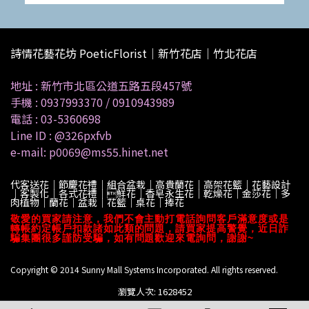
詩情花藝花坊 PoeticFlorist｜新竹花店｜竹北花店
地址 :
新竹市北區公道五路五段457號
手機 :
0937993370
/
0910943989
電話 :
03-5360698
Line ID :
@326pxfvb
e-mail: p0069@ms55.hinet.net
代客送花｜節慶花禮｜組合盆栽｜高貴蘭花｜高架花籃｜花藝設計
｜客製化｜各式花禮｜鮮花｜香皂永生花｜乾燥花｜金莎花｜多
肉植物｜蘭花｜盆栽｜花籃｜桌花｜捧花
敬愛的買家請注意，我們不會主動打電話詢問客戶滿意度或是
轉帳約定帳戶扣款諸如此類的問題，請買家提高警覺，近日詐
騙集團很多謹防受騙，如有問題歡迎來電詢問，謝謝~
Copyright © 2014 Sunny Mall Systems Incorporated. All rights reserved.
瀏覽人次: 1628452