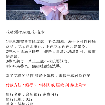
花材:香皂玫瑰花+花材
1香皂花
需放置陰涼處，避免潮濕。溼手不可以碰觸
商品，花朵遇水溶化，兩色花朵近色容易暈染。
2香皂不慎滴入眼中，儘快大量清水洗清即可。嚴重
需送醫。
3香皂勿食，禁止三歲小孩玩耍誤食。
4材料為香皂。觸碰後建議洗手。
為了花禮的品質 請於下單後，盡快完成付款作業
付款方法 :
銀行ATM轉帳 或 匯款 與 線上刷卡
銀行名稱：台新銀行 南寮分行
銀行代號：812
戶名：詩情花藝