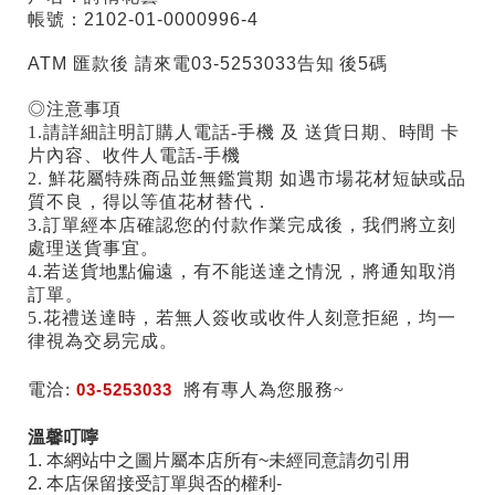
帳號：2102-01-0000996-4
ATM 匯款後 請來電03-5253033告知 後5碼
◎注意事項
1.請詳細註明訂購人電話-手機 及 送貨日期、時間 卡
片內容、收件人電話-手機
2. 鮮花屬特殊商品並無鑑賞期 如遇市場花材短缺或品
質不良，得以等值花材替代．
3.訂單經本店確認您的付款作業完成後，我們將立刻
處理送貨事宜。
4.若送貨地點偏遠，有不能送達之情況，將通知取消
訂單。
5.花禮送達時，若無人簽收或收件人刻意拒絕，均一
律視為交易完成。
電洽:
03-5253033
將有專人為您服務~
溫馨叮嚀
1. 本網站中之圖片屬本店所有~未經同意請勿引用
2. 本店保留接受訂單與否的權利-