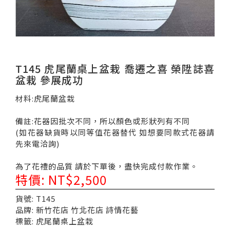
T145 虎尾蘭桌上盆栽 喬遷之喜 榮陞誌喜
盆栽 參展成功
材料:虎尾蘭盆栽
備註:花器因批次不同，所以顏色或形狀列有不同
(如花器缺貨時以同等值花器替代 如想要同款式花器請
先來電洽詢)
為了花禮的品質 請於下單後，盡快完成付款作業。
特價: NT$2,500
貨號: T145
品牌: 新竹花店 竹北花店 詩情花藝
標籤: 虎尾蘭桌上盆栽