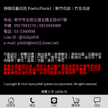
詩情花藝花坊 PoeticFlorist｜新竹花店｜竹北花店
地址 :
新竹市北區公道五路五段457號
手機 :
0937993370
/
0910943989
電話 :
03-5360698
Line ID :
@326pxfvb
e-mail: p0069@ms55.hinet.net
代客送花｜節慶花禮｜組合盆栽｜高貴蘭花｜高架花籃｜花藝設計
｜客製化｜各式花禮｜鮮花｜香皂永生花｜乾燥花｜金莎花｜多
肉植物｜蘭花｜盆栽｜花籃｜桌花｜捧花
敬愛的買家請注意，我們不會主動打電話詢問客戶滿意度或是
轉帳約定帳戶扣款諸如此類的問題，請買家提高警覺，近日詐
騙集團很多謹防受騙，如有問題歡迎來電詢問，謝謝~
Copyright © 2014 Sunny Mall Systems Incorporated. All rights reserved.
瀏覽人次: 1629170
回首頁
電話
LINE
購物車
訊息