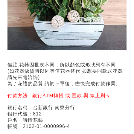
備註:花器因批次不同，所以顏色或形狀列有不同
(如花器缺貨時以同等值花器替代 如想要同款式花器
請先來電洽詢)
為了花禮的品質 請於下單後，盡快完成付款作業。
付款方法 :
銀行ATM轉帳 或 匯款 與 線上刷卡
銀行名稱：台新銀行 南寮分行
銀行代號：812
戶名：詩情花藝
帳號：2102-01-0000996-4