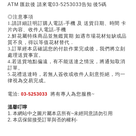
ATM 匯款後 請來電03-5253033告知 後5碼
◎注意事項
1.請詳細註明訂購人電話-手機 及 送貨日期、時間 卡
片內容、收件人電話-手機
2.鮮花屬特殊商品並無鑑賞期 如遇市場花材短缺或品
質不良，得以等值花材替代．
3.訂單經本店確認您的付款作業完成後，我們將立刻
處理送貨事宜。
4.若送貨地點偏遠，有不能送達之情況，將通知取消
訂單。
5.花禮送達時，若無人簽收或收件人刻意拒絕，均一
律視為交易完成。
電洽:
03-5253033
將有專人為您服務~
溫馨叮嚀
1. 本網站中之圖片屬本店所有~未經同意請勿引用
2. 本店保留接受訂單與否的權利-