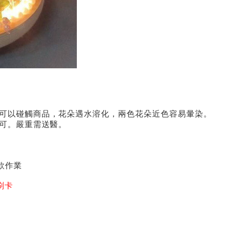
可以碰觸商品，花朵遇水溶化，兩色花朵近色容易暈染。
可。嚴重需送醫。
款作業
刷卡