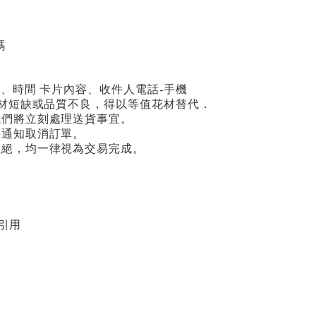
碼
期、時間 卡片內容、收件人電話-手機
場花材短缺或品質不良，得以等值花材替代．
我們將立刻處理送貨事宜。
將通知取消訂單。
拒絕，均一律視為交易完成。
引用