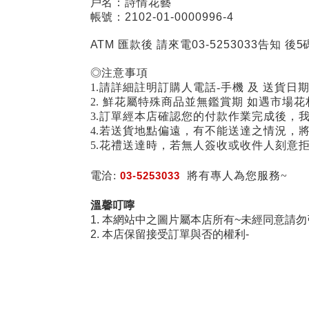
戶名：詩情花藝
帳號：2102-01-0000996-4
ATM 匯款後 請來電03-5253033告知 後5
◎注意事項
1.請詳細註明訂購人電話-手機 及 送貨日
2. 鮮花屬特殊商品並無鑑賞期 如遇市
3.訂單經本店確認您的付款作業完成後，
4.若送貨地點偏遠，有不能送達之情況，
5.花禮送達時，若無人簽收或收件人刻意
電洽:
03-5253033
將有專人為您服務~
溫馨叮嚀
1. 本網站中之圖片屬本店所有~未經同意請勿
2. 本店保留接受訂單與否的權利-