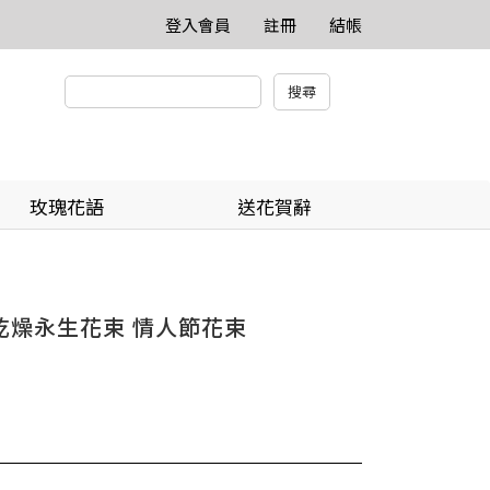
登入會員
註冊
結帳
玫瑰花語
送花賀辭
瑰乾燥永生花束 情人節花束