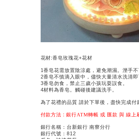
花材:香皂玫瑰花+花材
1香皂花
需放置陰涼處，避免潮濕。溼手不
2香皂不慎滴入眼中，儘快大量清水洗清即
3香皂勿食，禁止三歲小孩玩耍誤食。
4材料為香皂。觸碰後建議洗手。
為了花禮的品質 請於下單後，盡快完成付
付款方法 :
銀行ATM轉帳 或 匯款 與 線上
銀行名稱：台新銀行 南寮分行
銀行代號：812