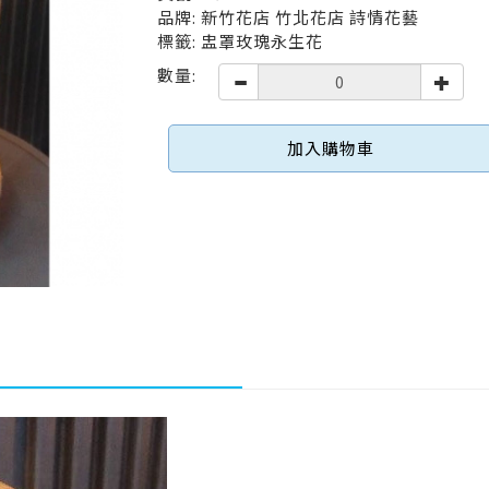
品牌: 新竹花店 竹北花店 詩情花藝
標籤: 盅罩玫瑰永生花
數量:
加入購物車