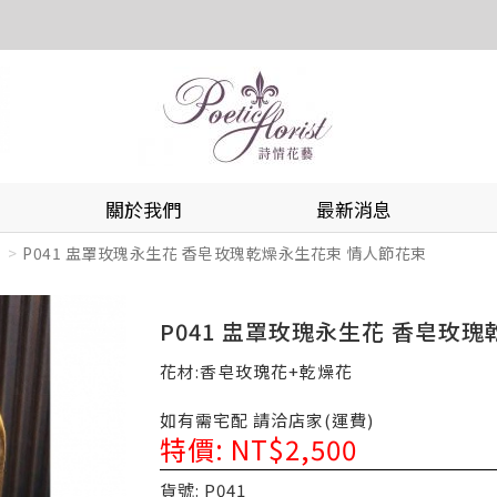
關於我們
最新消息
P041 盅罩玫瑰永生花 香皂玫瑰乾燥永生花束 情人節花束
P041 盅罩玫瑰永生花 香皂玫
花材:香皂玫瑰花+乾燥花
如有需宅配 請洽店家(運費)
特價: NT$2,500
貨號: P041