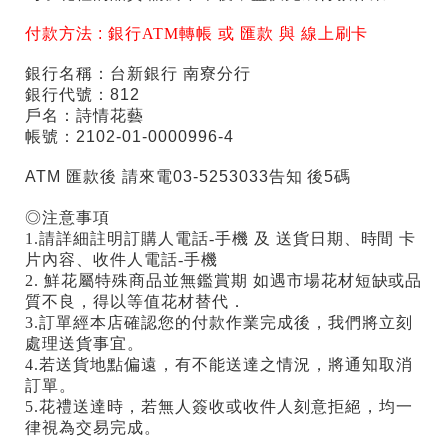
付款方法 :
銀行ATM轉帳 或 匯款 與 線上刷卡
銀行名稱：台新銀行 南寮分行
銀行代號：812
戶名：詩情花藝
帳號：2102-01-0000996-4
ATM 匯款後 請來電03-5253033告知 後5碼
◎注意事項
1.請詳細註明訂購人電話-手機 及 送貨日期、時間 卡
片內容、收件人電話-手機
2. 鮮花屬特殊商品並無鑑賞期 如遇市場花材短缺或品
質不良，得以等值花材替代．
3.訂單經本店確認您的付款作業完成後，我們將立刻
處理送貨事宜。
4.若送貨地點偏遠，有不能送達之情況，將通知取消
訂單。
5.花禮送達時，若無人簽收或收件人刻意拒絕，均一
律視為交易完成。