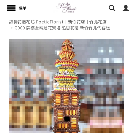
詩情花藝花坊 PoeticFlorist｜新竹花店｜竹北花店
Q009 牌樓金磚蓮花寶塔 追思花禮 新竹竹北代客送
搜尋