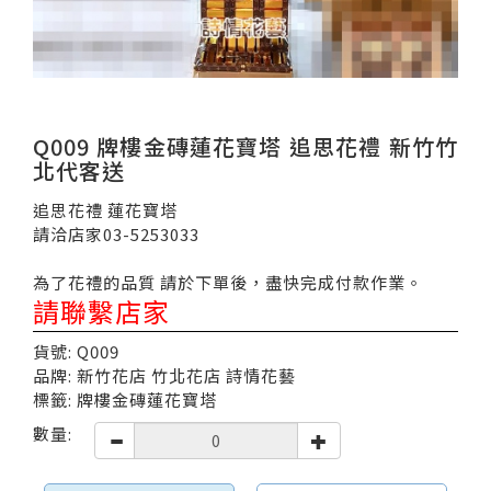
Q009 牌樓金磚蓮花寶塔 追思花禮 新竹竹
北代客送
追思花禮 蓮花寶塔
請洽店家03-5253033
為了花禮的品質 請於下單後，盡快完成付款作業。
請聯繫店家
貨號: Q009
品牌: 新竹花店 竹北花店 詩情花藝
標籤: 牌樓金磚蓮花寶塔
數量: