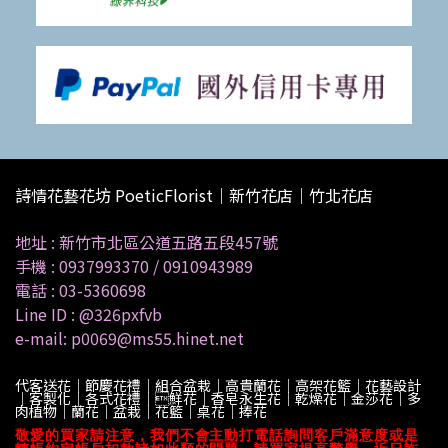
詩情花藝花坊 PoeticFlorist｜新竹花店｜竹北花店
地址 :
新竹市北區公道五路五段457號
手機 :
0937993370
/
0910943989
電話 :
03-5360698
Line ID :
@326pxfvb
e-mail: p0069@ms55.hinet.net
代客送花｜節慶花禮｜組合盆栽｜高貴蘭花｜高架花籃｜花藝設計
｜客製化｜各式花禮｜鮮花｜香皂永生花｜乾燥花｜金莎花｜多
肉植物｜蘭花｜盆栽｜花籃｜桌花｜捧花
敬愛的買家請注意，我們不會主動打電話詢問客戶滿意度或是