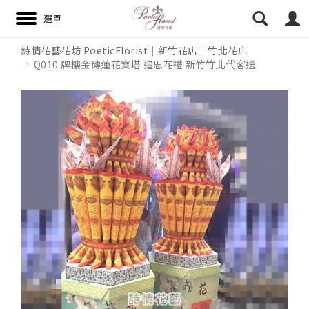
詩情花藝花坊 PoeticFlorist｜新竹花店｜竹北花店
Q010 牌樓金磚蓮花寶塔 追思花禮 新竹竹北代客送
搜尋