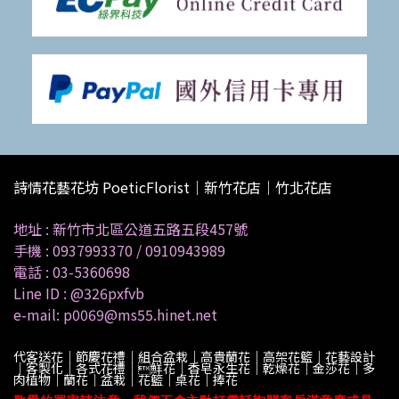
詩情花藝花坊 PoeticFlorist｜新竹花店｜竹北花店
地址 :
新竹市北區公道五路五段457號
手機 :
0937993370
/
0910943989
電話 :
03-5360698
Line ID :
@326pxfvb
e-mail: p0069@ms55.hinet.net
代客送花｜節慶花禮｜組合盆栽｜高貴蘭花｜高架花籃｜花藝設計
｜客製化｜各式花禮｜鮮花｜香皂永生花｜乾燥花｜金莎花｜多
肉植物｜蘭花｜盆栽｜花籃｜桌花｜捧花