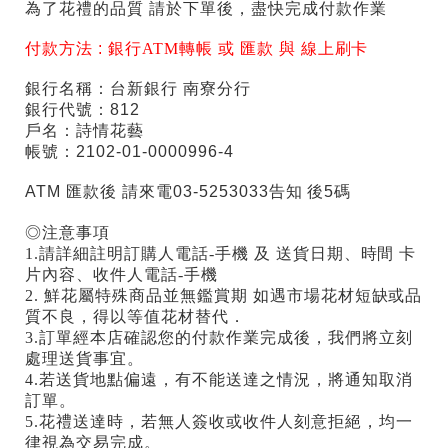
為了花禮的品質 請於下單後，盡快完成付款作業
付款方法 :
銀行ATM轉帳 或 匯款 與 線上刷卡
銀行名稱：台新銀行 南寮分行
銀行代號：812
戶名：詩情花藝
帳號：2102-01-0000996-4
ATM 匯款後 請來電03-5253033告知 後5碼
◎注意事項
1.請詳細註明訂購人電話-手機 及 送貨日期、時間 卡
片內容、收件人電話-手機
2. 鮮花屬特殊商品並無鑑賞期 如遇市場花材短缺或品
質不良，得以等值花材替代．
3.訂單經本店確認您的付款作業完成後，我們將立刻
處理送貨事宜。
4.若送貨地點偏遠，有不能送達之情況，將通知取消
訂單。
5.花禮送達時，若無人簽收或收件人刻意拒絕，均一
律視為交易完成。