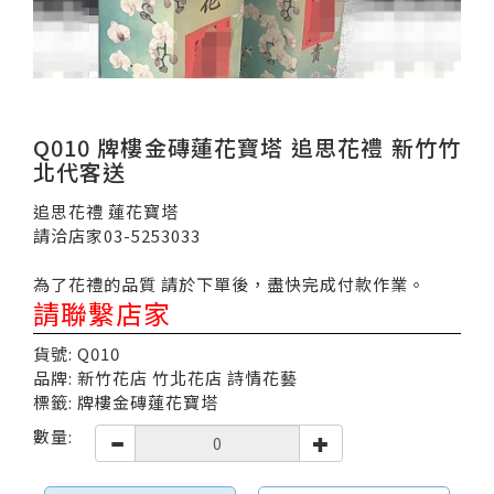
Q010 牌樓金磚蓮花寶塔 追思花禮 新竹竹
北代客送
追思花禮 蓮花寶塔
請洽店家03-5253033
為了花禮的品質 請於下單後，盡快完成付款作業。
請聯繫店家
貨號: Q010
品牌: 新竹花店 竹北花店 詩情花藝
標籤: 牌樓金磚蓮花寶塔
數量: