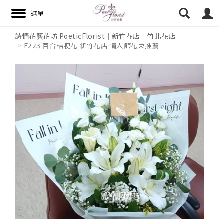
詩情花藝花坊 PoeticFlorist｜新竹花店｜竹北花店
F223 百合桔梗花 新竹花店 情人節花束推薦
搜尋