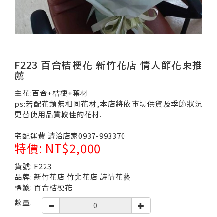
F223 百合桔梗花 新竹花店 情人節花束推
薦
主花:百合+桔梗+葉材
ps:若配花類無相同花材,本店將依市場供貨及季節狀況
更替使用品質較佳的花材.
宅配運費 請洽店家0937-993370
特價: NT$2,000
貨號: F223
品牌: 新竹花店 竹北花店 詩情花藝
標籤: 百合桔梗花
數量: