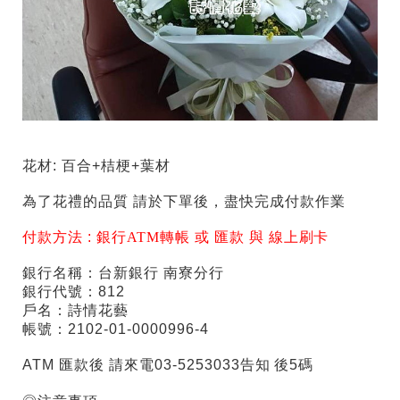
花材:
百合+桔梗
+葉材
為了花禮的品質 請於下單後，盡快完成付款作業
付款方法 :
銀行ATM轉帳 或 匯款 與 線上刷卡
銀行名稱：台新銀行 南寮分行
銀行代號：812
戶名：詩情花藝
帳號：2102-01-0000996-4
ATM 匯款後 請來電03-5253033告知 後5碼