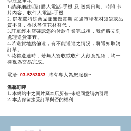
◎注意事項
1.請詳細註明訂購人電話-手機 及 送貨日期、時間 卡
片內容、收件人電話-手機
2. 鮮花屬特殊商品並無鑑賞期 如遇市場花材短缺或品
質不良，得以等值花材替代．
3.訂單經本店確認您的付款作業完成後，我們將立刻
處理送貨事宜。
4.若送貨地點偏遠，有不能送達之情況，將通知取消
訂單。
5.花禮送達時，若無人簽收或收件人刻意拒絕，均一
律視為交易完成。
電洽:
03-5253033
將有專人為您服務~
溫馨叮嚀
1. 本網站中之圖片屬本店所有~未經同意請勿引用
2. 本店保留接受訂單與否的權利-