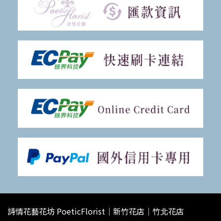
詩情花藝花坊 PoeticFlorist｜新竹花店｜竹北花店