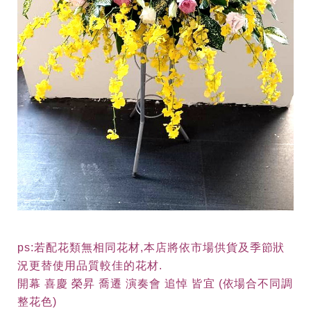
ps:若配花類無相同花材,本店將依市場供貨及季節狀
況更替使用品質較佳的花材.
開幕 喜慶 榮昇 喬遷 演奏會 追悼 皆宜 (依場合不同調
整花色)