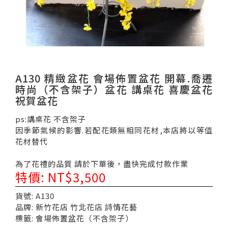
A130 精緻盆花 會場佈置盆花 開幕.喬遷
時尚（不含架子）盆花 講桌花 喜慶盆花
祝賀盆花
ps:講桌花 不含架子
因季節氣候的影響.若配花類無相同花材,本店將以等值
花材替代
為了花禮的品質 請於下單後，盡快完成付款作業
特價: NT$3,500
貨號: A130
品牌: 新竹花店 竹北花店 詩情花藝
標籤: 會場佈置盆花（不含架子）