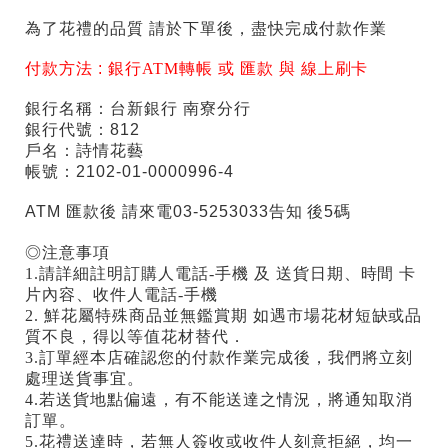
為了花禮的品質 請於下單後，盡快完成付款作業
付款方法 :
銀行ATM轉帳 或 匯款 與 線上刷卡
銀行名稱：台新銀行 南寮分行
銀行代號：812
戶名：詩情花藝
帳號：2102-01-0000996-4
ATM 匯款後 請來電03-5253033告知 後5碼
◎注意事項
1.請詳細註明訂購人電話-手機 及 送貨日期、時間 卡
片內容、收件人電話-手機
2. 鮮花屬特殊商品並無鑑賞期 如遇市場花材短缺或品
質不良，得以等值花材替代．
3.訂單經本店確認您的付款作業完成後，我們將立刻
處理送貨事宜。
4.若送貨地點偏遠，有不能送達之情況，將通知取消
訂單。
5.花禮送達時，若無人簽收或收件人刻意拒絕，均一