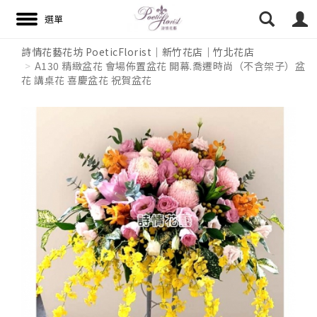
詩情花藝花坊 PoeticFlorist｜新竹花店｜竹北花店
A130 精緻盆花 會場佈置盆花 開幕.喬遷時尚（不含架子）盆
花 講桌花 喜慶盆花 祝賀盆花
搜尋