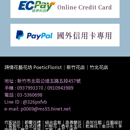
詩情花藝花坊 PoeticFlorist｜新竹花店｜竹北花店
地址 :
新竹市北區公道五路五段457號
手機 :
0937993370
/
0910943989
電話 :
03-5360698
Line ID :
@326pxfvb
e-mail: p0069@ms55.hinet.net
代客送花｜節慶花禮｜組合盆栽｜高貴蘭花｜高架花籃｜花藝設計
｜客製化｜各式花禮｜鮮花｜香皂永生花｜乾燥花｜金莎花｜多
肉植物｜蘭花｜盆栽｜花籃｜桌花｜捧花