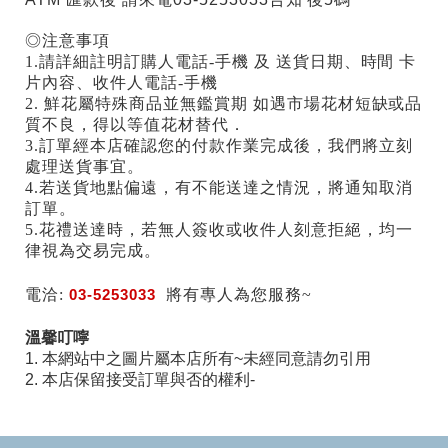
◎注意事項
1.請詳細註明訂購人電話-手機 及 送貨日期、時間 卡
片內容、收件人電話-手機
2. 鮮花屬特殊商品並無鑑賞期 如遇市場花材短缺或品
質不良，得以等值花材替代．
3.訂單經本店確認您的付款作業完成後，我們將立刻
處理送貨事宜。
4.若送貨地點偏遠，有不能送達之情況，將通知取消
訂單。
5.花禮送達時，若無人簽收或收件人刻意拒絕，均一
律視為交易完成。
電洽:
03-5253033
將有專人為您服務~
溫馨叮嚀
1. 本網站中之圖片屬本店所有~未經同意請勿引用
2. 本店保留接受訂單與否的權利-