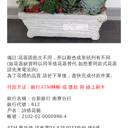
備註:花器因批次不同，所以顏色或形狀列有不同
(如花器缺貨時以同等值花器替代 如想要同款式花器
請先來電洽詢)
為了花禮的品質 請於下單後，盡快完成付款作業。
付款方法 :
銀行ATM轉帳 或 匯款 與 線上刷卡
銀行名稱：台新銀行 南寮分行
銀行代號：812
戶名：詩情花藝
帳號：2102-01-0000996-4
ATM 匯款後 請來電03-5253033告知 後5碼