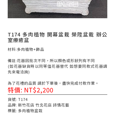
T174 多肉植物 開幕盆栽 榮陞盆栽 辦公
室療癒盆
材料:多肉植物+飾品
備註:花器因批次不同，所以顏色或形狀列有不同
(如花器缺貨時以同等值花器替代 如想要同款式花器請
先來電洽詢)
為了花禮的品質 請於下單後，盡快完成付款作業。
特價: NT$2,200
貨號: T174
品牌: 新竹花店 竹北花店 詩情花藝
標籤: 多肉植物盆栽