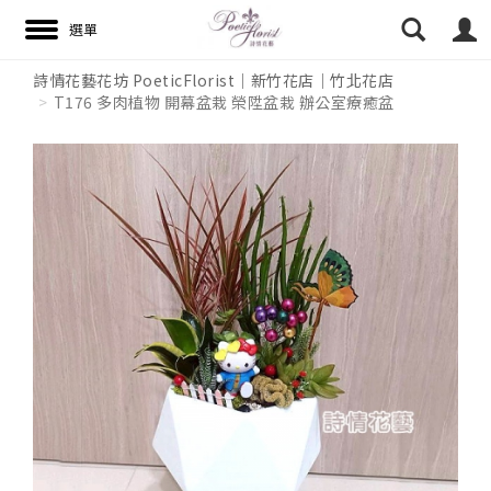
詩情花藝花坊 PoeticFlorist｜新竹花店｜竹北花店
T176 多肉植物 開幕盆栽 榮陞盆栽 辦公室療癒盆
搜尋