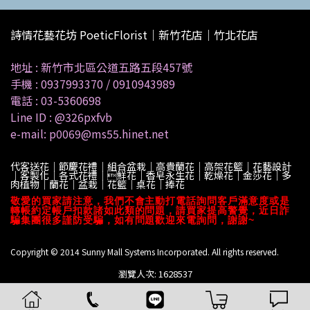
詩情花藝花坊 PoeticFlorist｜新竹花店｜竹北花店
地址 :
新竹市北區公道五路五段457號
手機 :
0937993370
/
0910943989
電話 :
03-5360698
Line ID :
@326pxfvb
e-mail: p0069@ms55.hinet.net
代客送花｜節慶花禮｜組合盆栽｜高貴蘭花｜高架花籃｜花藝設計
｜客製化｜各式花禮｜鮮花｜香皂永生花｜乾燥花｜金莎花｜多
肉植物｜蘭花｜盆栽｜花籃｜桌花｜捧花
敬愛的買家請注意，我們不會主動打電話詢問客戶滿意度或是
轉帳約定帳戶扣款諸如此類的問題，請買家提高警覺，近日詐
騙集團很多謹防受騙，如有問題歡迎來電詢問，謝謝~
Copyright © 2014 Sunny Mall Systems Incorporated. All rights reserved.
瀏覽人次: 1628537