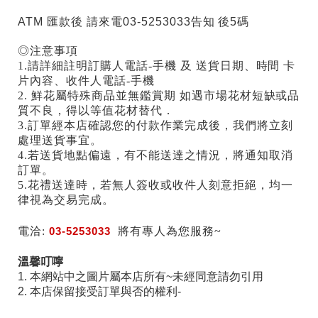
ATM 匯款後 請來電03-5253033告知 後5碼
◎注意事項
1.請詳細註明訂購人電話-手機 及 送貨日期、時間 卡
片內容、收件人電話-手機
2. 鮮花屬特殊商品並無鑑賞期 如遇市場花材短缺或品
質不良，得以等值花材替代．
3.訂單經本店確認您的付款作業完成後，我們將立刻
處理送貨事宜。
4.若送貨地點偏遠，有不能送達之情況，將通知取消
訂單。
5.花禮送達時，若無人簽收或收件人刻意拒絕，均一
律視為交易完成。
電洽:
03-5253033
將有專人為您服務~
溫馨叮嚀
1. 本網站中之圖片屬本店所有~未經同意請勿引用
2. 本店保留接受訂單與否的權利-