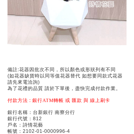
備註:花器因批次不同，所以顏色或形狀列有不同
(如花器缺貨時以同等值花器替代 如想要同款式花器
請先來電洽詢)
為了花禮的品質 請於下單後，盡快完成付款作業。
付款方法 :
銀行ATM轉帳 或 匯款 與 線上刷卡
銀行名稱：台新銀行 南寮分行
銀行代號：812
戶名：詩情花藝
帳號：2102-01-0000996-4