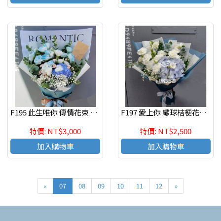
F195 此生唯你 傳情花束 新竹竹北網路花束
F197 愛上你 繡球桔梗花束 傳情花束 新竹竹北花店
特價: NT$3,000
特價: NT$2,500
加入購物車
加入購物車
«
07
08
09
10
11
12
»