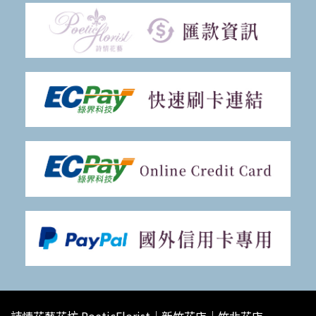
詩情花藝花坊 PoeticFlorist｜新竹花店｜竹北花店