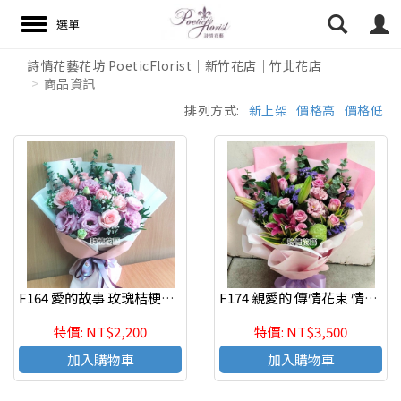
詩情花藝花坊 PoeticFlorist｜新竹花店｜竹北花店
商品資訊
搜尋
排列方式:
新上架
價格高
價格低
F164 愛的故事 玫瑰桔梗花束 情人節生日花束
F174 親愛的 傳情花束 情人節 生日花束 代客送花
特價: NT$2,200
特價: NT$3,500
加入購物車
加入購物車