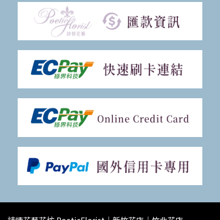
詩情花藝花坊 PoeticFlorist｜新竹花店｜竹北花店