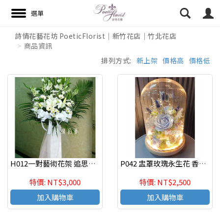
詩情花藝花坊 PoeticFlorist｜新竹花店｜竹北花店
商品資訊
搜尋
排列方式:
新上架
價格高
價格低
H012一對藝術花架 追思花禮 告別式花禮
P042 盅罩玫瑰永生花 香皂玫瑰乾燥永生花束 情人節花束
特價: NT$3,000
特價: NT$2,500
加入購物車
加入購物車