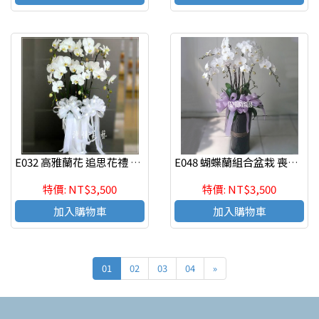
E032 高雅蘭花 追思花禮 弔唁蘭花
E048 蝴蝶蘭組合盆栽 喪禮弔唁蝴蝶蘭盆栽
特價: NT$3,500
特價: NT$3,500
加入購物車
加入購物車
01
02
03
04
»