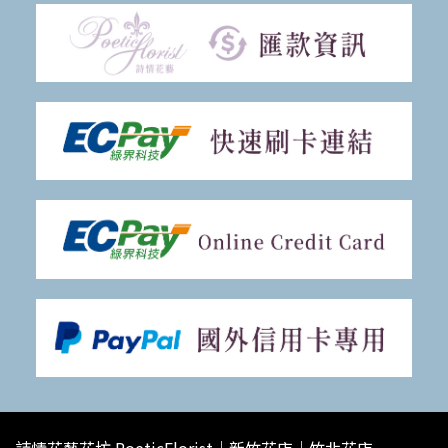
詩情花藝花坊 PoeticFlorist｜新竹花店｜竹北花店