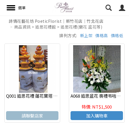
詩情花藝花坊 PoeticFlorist｜新竹花店｜竹北花店
商品資訊 > 追思花禮館 > 追思花禮(蘭花 盆花等)
搜尋
排列方式:
新上架
價格高
價格低
Q001 追思花禮 蓮花寶塔 新竹竹北代客送花
A068 追思盆花 喪禮弔唁盆花
特價: NT$1,500
請聯繫店家
加入購物車