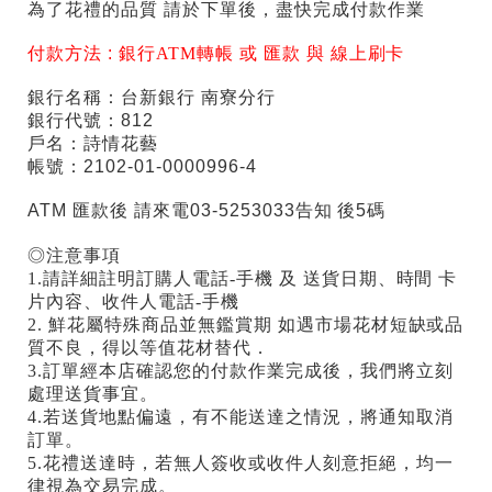
為了花禮的品質 請於下單後，盡快完成付款作業
付款方法 :
銀行ATM轉帳 或 匯款 與 線上刷卡
銀行名稱：台新銀行 南寮分行
銀行代號：812
戶名：詩情花藝
帳號：2102-01-0000996-4
ATM 匯款後 請來電03-5253033告知 後5碼
◎注意事項
1.請詳細註明訂購人電話-手機 及 送貨日期、時間 卡
片內容、收件人電話-手機
2. 鮮花屬特殊商品並無鑑賞期 如遇市場花材短缺或品
質不良，得以等值花材替代．
3.訂單經本店確認您的付款作業完成後，我們將立刻
處理送貨事宜。
4.若送貨地點偏遠，有不能送達之情況，將通知取消
訂單。
5.花禮送達時，若無人簽收或收件人刻意拒絕，均一
律視為交易完成。