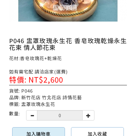
P046 盅罩玫瑰永生花 香皂玫瑰乾燥永生
花束 情人節花束
花材:香皂玫瑰花+乾燥花
如有需宅配 請洽店家(運費)
特價: NT$2,600
貨號: P046
品牌: 新竹花店 竹北花店 詩情花藝
標籤: 盅罩玫瑰永生花
數量:
加入購物車
加入收藏