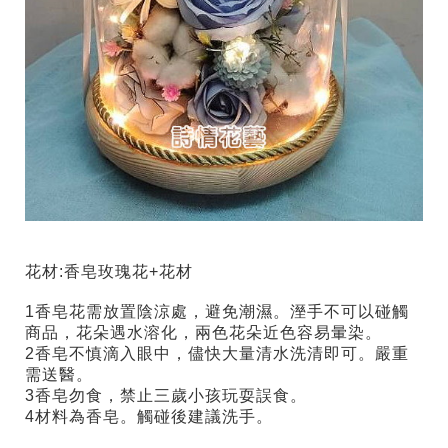
花材:香皂玫瑰花+花材
1香皂花
需放置陰涼處，避免潮濕。溼手不可以碰觸
商品，花朵遇水溶化，兩色花朵近色容易暈染。
2香皂不慎滴入眼中，儘快大量清水洗清即可。嚴重
需送醫。
3香皂勿食，禁止三歲小孩玩耍誤食。
4材料為香皂。觸碰後建議洗手。