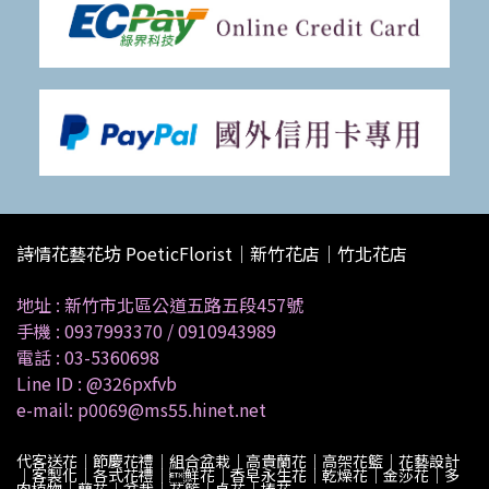
詩情花藝花坊 PoeticFlorist｜新竹花店｜竹北花店
地址 :
新竹市北區公道五路五段457號
手機 :
0937993370
/
0910943989
電話 :
03-5360698
Line ID :
@326pxfvb
e-mail: p0069@ms55.hinet.net
代客送花｜節慶花禮｜組合盆栽｜高貴蘭花｜高架花籃｜花藝設計
｜客製化｜各式花禮｜鮮花｜香皂永生花｜乾燥花｜金莎花｜多
肉植物｜蘭花｜盆栽｜花籃｜桌花｜捧花