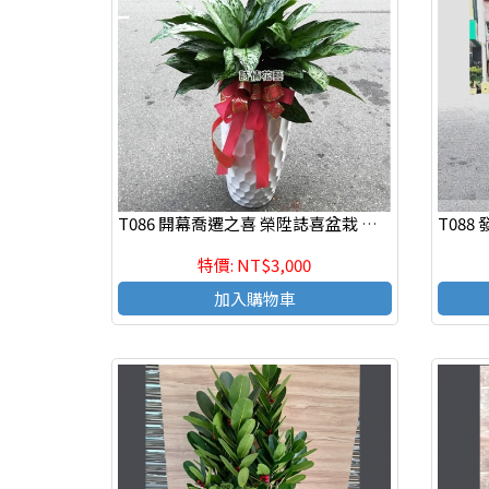
T086 開幕喬遷之喜 榮陞誌喜盆栽 落地盆景
特價: NT$3,000
加入購物車