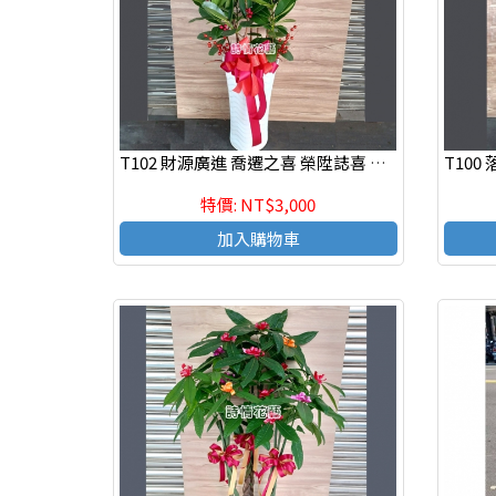
T102 財源廣進 喬遷之喜 榮陞誌喜 開幕盆栽 落地盆栽
特價: NT$3,000
加入購物車