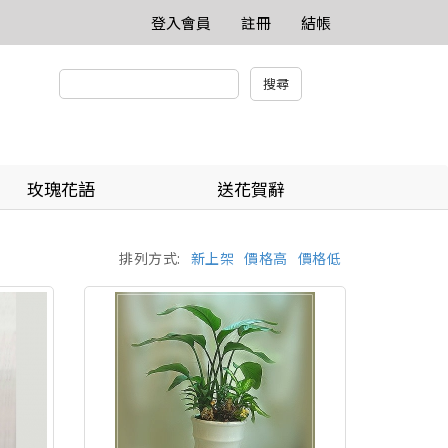
登入會員
註冊
結帳
玫瑰花語
送花賀辭
排列方式:
新上架
價格高
價格低