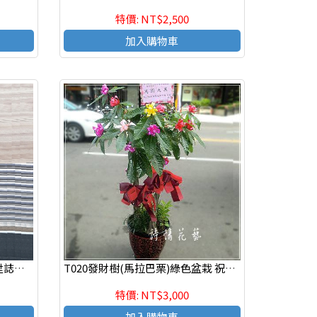
特價: NT$2,500
加入購物車
T095 虎尾蘭盆栽 喬遷之喜 榮陞誌喜盆栽 參展成功
T020發財樹(馬拉巴栗)綠色盆栽 祝賀盆栽 喜慶送禮盆栽
特價: NT$3,000
加入購物車