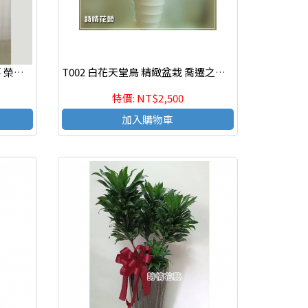
T039 金錢樹組合盆栽 喬遷之喜 榮陞誌喜盆栽
T002 白花天堂鳥 精緻盆栽 喬遷之喜 榮陞誌喜盆栽
特價: NT$2,500
加入購物車