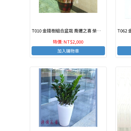
T010 金錢樹組合盆栽 喬遷之喜 榮陞誌喜盆栽
特價: NT$2,000
加入購物車