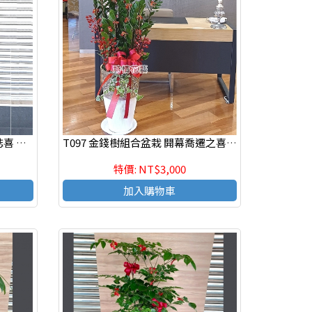
T093 招財進寶 喬遷之喜 榮陞誌喜 開幕盆栽 落地盆栽
T097 金錢樹組合盆栽 開幕喬遷之喜 榮陞誌喜盆栽
特價: NT$3,000
加入購物車