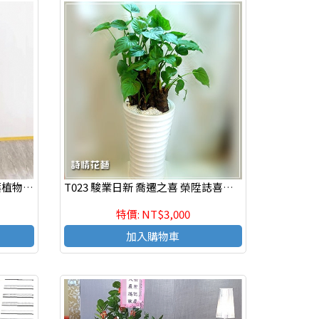
T152 鴻圖大展 旺財綠寶樹觀葉植物組合盆栽 開運盆栽 組合盆栽 祝賀盆栽
T023 駿業日新 喬遷之喜 榮陞誌喜盆栽 落地盆景
特價: NT$3,000
加入購物車