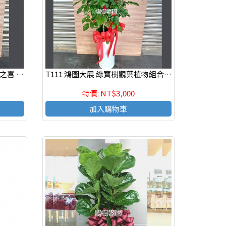
T103 發財樹（馬拉巴栗）喬遷之喜 榮陞誌喜盆栽 參展成功
T111 鴻圖大展 綠寶樹觀葉植物組合盆栽 開運盆栽 組合盆栽 祝賀盆栽
特價: NT$3,000
加入購物車