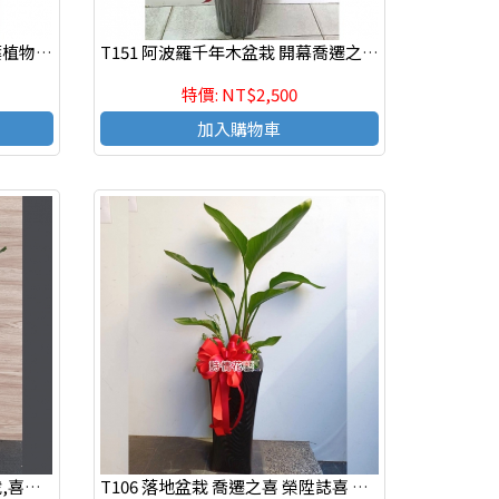
T150 鴻圖大展 旺財綠寶樹觀葉植物組合盆栽 開運盆栽 組合盆栽 祝賀盆栽
T151 阿波羅千年木盆栽 開幕喬遷之喜 榮陞誌喜盆栽
特價: NT$2,500
加入購物車
T104 龜背竹 時尚造型組合盆栽,喜慶組合盆栽
T106 落地盆栽 喬遷之喜 榮陞誌喜 開幕盆栽