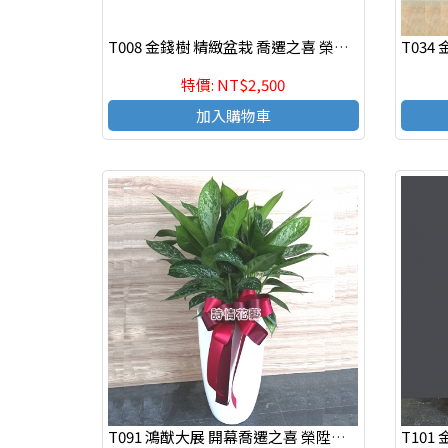
T008 金錢樹 精緻盆栽 喬遷之喜 榮陞誌喜盆栽
特價: NT$2,500
加入購物車
T091 鴻猷大展 開幕喬遷之喜 榮陞誌喜盆栽 落地盆栽