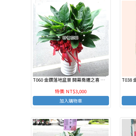
T060 金鑽落地盆景 開幕喬遷之喜 榮陞誌喜盆栽
特價: NT$3,000
加入購物車