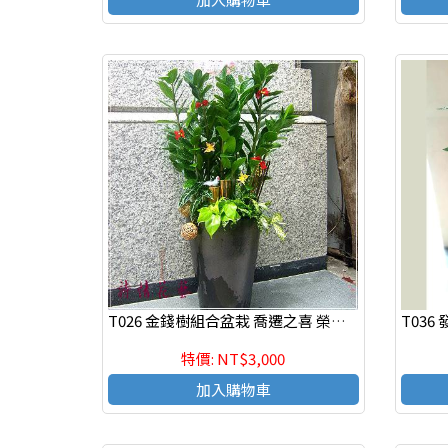
T026 金錢樹組合盆栽 喬遷之喜 榮陞誌喜盆栽
特價: NT$3,000
加入購物車