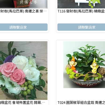
T015發財樹(馬拉巴栗) 喬遷之喜 榮陞誌喜盆栽 參展成功
請聯繫店家
請聯繫店家
A029 精緻盆花 會場佈置盆花 開幕.喬遷時尚盆花(來店自取)