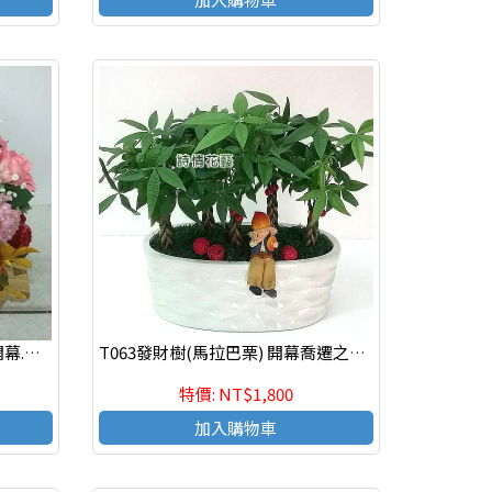
A057 精緻盆花 會場佈置盆花 開幕.喬遷時尚盆花
T063發財樹(馬拉巴栗) 開幕喬遷之喜 榮陞誌喜盆栽
特價: NT$1,800
加入購物車