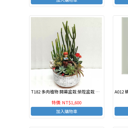
T182 多肉植物 開幕盆栽 榮陞盆栽 辦公室療癒盆
特價: NT$1,600
加入購物車