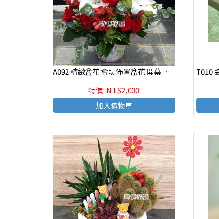
A092 精緻盆花 會場佈置盆花 開幕.喬遷時尚盆花
特價: NT$2,000
加入購物車