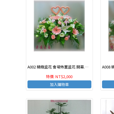
A002 精緻盆花 會場佈置盆花 開幕.喬遷時尚盆花
特價: NT$2,000
加入購物車