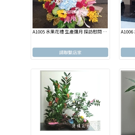
A1005 水果花禮 生產彌月 探訪慰問 新竹實體網路花店
請聯繫店家