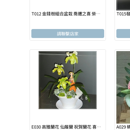
T012 金錢樹組合盆栽 喬遷之喜 榮陞誌喜盆栽
請聯繫店家
E030 高雅蘭花 仙履蘭 祝賀蘭花 喜慶蘭花 開幕 喬遷盆栽