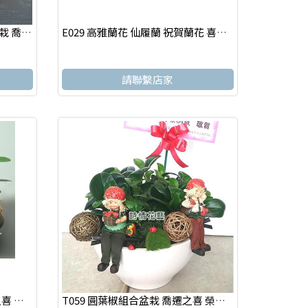
T116 發財樹(馬拉巴栗) 精緻盆栽 喬遷之喜 榮陞誌喜盆栽
E029 高雅蘭花 仙履蘭 祝賀蘭花 喜慶蘭花 開幕 喬遷盆栽
請聯繫店家
T024 圓葉椒草組合盆栽 喬遷之喜 榮陞誌喜盆栽
T059 圓葉椒組合盆栽 喬遷之喜 榮陞誌喜盆栽