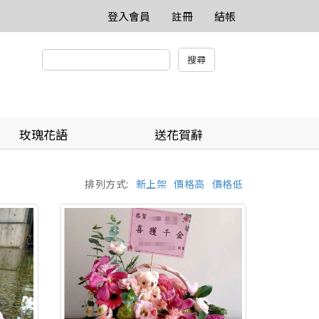
登入會員
註冊
結帳
玫瑰花語
送花賀辭
排列方式:
新上架
價格高
價格低